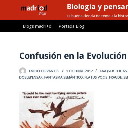
Biología y pensa
S
a
La buena ciencia no teme a la histor
l
Blogs madri+d
Portada Blog
t
a
r
a
Confusión en la Evolución
l
c
EMILIO CERVANTES
1 OCTUBRE 2012
AAA (VER TODAS
o
DOBLEPENSAR
,
FANTASMA SEMÁNTICO
,
FLATUS VOCIS
,
FRAUDE
,
SE
n
t
e
n
i
d
o