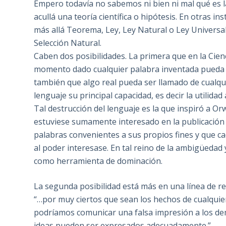
Empero todavía no sabemos ni bien ni mal qué es l
acullá una teoría científica o hipótesis. En otras i
más allá Teorema, Ley, Ley Natural o Ley Univers
Selección Natural.
Caben dos posibilidades. La primera que en la Cienc
momento dado cualquier palabra inventada pueda de
también que algo real pueda ser llamado de cualquie
lenguaje su principal capacidad, es decir la utilida
Tal destrucción del lenguaje es la que inspiró a Or
estuviese sumamente interesado en la publicación 
palabras convenientes a sus propios fines y que ca
al poder interesase. En tal reino de la ambigüedad 
como herramienta de dominación.
La segunda posibilidad está más en una línea de r
“…por muy ciertos que sean los hechos de cualquier
podríamos comunicar una falsa impresión a los dem
ideas pueden ser expresados adecuadamente.”