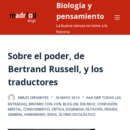
Biología y
S
a
pensamiento
l
La buena ciencia no teme a la
t
historia
a
r
a
Sobre el poder, de
l
Bertrand Russell, y los
c
o
traductores
n
t
e
EMILIO CERVANTES
20 MAYO 2014
AAA (VER TODAS LAS
ENTRADAS)
,
BINOMIO CON-CON
,
BLOG DEL DÍA MI+D
,
CONFUSIÓN
n
MENTAL
,
CONOCIMIENTO
,
CRÍTICA
,
EUGENESIA
,
FILOSOFÍA
,
FRAUDE
,
i
GENERAL
,
HUMANISMO
,
IDEAS
,
ÚLTIMO ESCOLÁSTICO
d
o