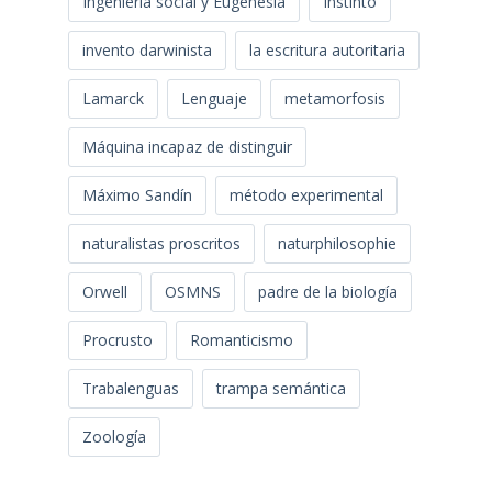
Ingeniería social y Eugenesia
Instinto
invento darwinista
la escritura autoritaria
Lamarck
Lenguaje
metamorfosis
Máquina incapaz de distinguir
Máximo Sandín
método experimental
naturalistas proscritos
naturphilosophie
Orwell
OSMNS
padre de la biología
Procrusto
Romanticismo
Trabalenguas
trampa semántica
Zoología