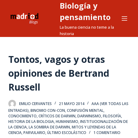
Biología y
S
a
pensamiento
l
La buena ciencia no teme a la
t
historia
a
r
a
Tontos, vagos y otras
l
opiniones de Bertrand
c
o
Russell
n
t
e
EMILIO CERVANTES
21 MAYO 2014
AAA (VER TODAS LAS
ENTRADAS)
,
BINOMIO CON-CON
,
CONFUSIÓN MENTAL
,
n
CONOCIMIENTO
,
CRÍTICOS DE DARWIN
,
DARWINISMO
,
FILOSOFÍA
,
i
HISTORIA DE LA BIOLOGIA
,
HUMANISMO
,
INSTITUCIONALIZACIÓN DE
d
LA CIENCIA
,
LA SOMBRA DE DARWIN
,
MITOS Y LEYENDAS DE LA
CIENCIA
,
PARVULARIO
,
ÚLTIMO ESCOLÁSTICO
1 COMENTARIO
o