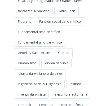
Falacias y perogrulladas de Charles Darwin
fantasma semántico
Flatus vocis
Flourens
Función social del científico
Fundamentalismo científico
Fundamentalismo darwinista
Geoffroy Saint Hilaire
Goethe
Humanismo
idioma darvinés
idioma darwiniano o darvinés
Ingeniería social y Eugenesia
Instinto
invento darwinista
la escritura autoritaria
Lamarck
Lenguaje
metamorfosis