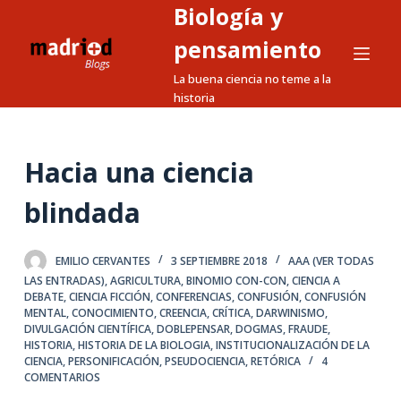
Biología y
S
a
pensamiento
l
La buena ciencia no teme a la
t
historia
a
r
a
Hacia una ciencia
l
blindada
c
o
n
EMILIO CERVANTES
3 SEPTIEMBRE 2018
AAA (VER TODAS
t
LAS ENTRADAS)
,
AGRICULTURA
,
BINOMIO CON-CON
,
CIENCIA A
DEBATE
,
CIENCIA FICCIÓN
,
CONFERENCIAS
,
CONFUSIÓN
,
CONFUSIÓN
e
MENTAL
,
CONOCIMIENTO
,
CREENCIA
,
CRÍTICA
,
DARWINISMO
,
n
DIVULGACIÓN CIENTÍFICA
,
DOBLEPENSAR
,
DOGMAS
,
FRAUDE
,
i
HISTORIA
,
HISTORIA DE LA BIOLOGIA
,
INSTITUCIONALIZACIÓN DE LA
CIENCIA
,
PERSONIFICACIÓN
,
PSEUDOCIENCIA
,
RETÓRICA
4
d
COMENTARIOS
o