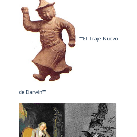
""El Traje Nuevo
de Darwin""