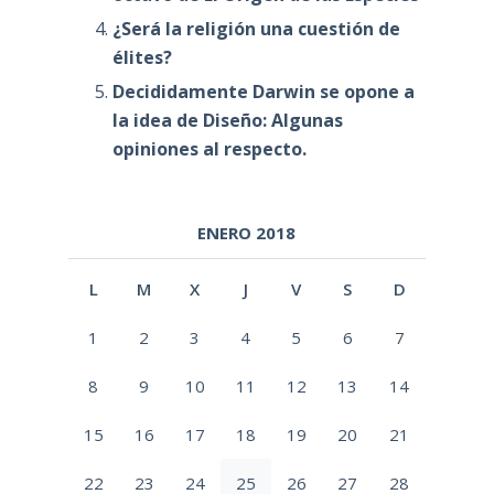
¿Será la religión una cuestión de
élites?
Decididamente Darwin se opone a
la idea de Diseño: Algunas
opiniones al respecto.
ENERO 2018
L
M
X
J
V
S
D
1
2
3
4
5
6
7
8
9
10
11
12
13
14
15
16
17
18
19
20
21
22
23
24
25
26
27
28