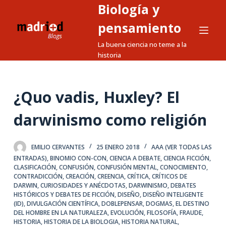
Biología y
S
a
pensamiento
l
La buena ciencia no teme a la
t
historia
a
r
a
¿Quo vadis, Huxley? El
l
darwinismo como religión
c
o
n
EMILIO CERVANTES
25 ENERO 2018
AAA (VER TODAS LAS
t
ENTRADAS)
,
BINOMIO CON-CON
,
CIENCIA A DEBATE
,
CIENCIA FICCIÓN
,
CLASIFICACIÓN
,
CONFUSIÓN
,
CONFUSIÓN MENTAL
,
CONOCIMIENTO
,
e
CONTRADICCIÓN
,
CREACIÓN
,
CREENCIA
,
CRÍTICA
,
CRÍTICOS DE
n
DARWIN
,
CURIOSIDADES Y ANÉCDOTAS
,
DARWINISMO
,
DEBATES
i
HISTÓRICOS Y DEBATES DE FICCIÓN
,
DISEÑO
,
DISEÑO INTELIGENTE
(ID)
,
DIVULGACIÓN CIENTÍFICA
,
DOBLEPENSAR
,
DOGMAS
,
EL DESTINO
d
DEL HOMBRE EN LA NATURALEZA
,
EVOLUCIÓN
,
FILOSOFÍA
,
FRAUDE
,
o
HISTORIA
,
HISTORIA DE LA BIOLOGIA
,
HISTORIA NATURAL
,