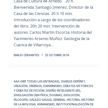
Casa de Cultura de Arnedo. 20 h.
Bienvenida: Santiago Jiménez, Director de la
Casa de las Ciencias. 20 h 10 min.
Introducción a cargo de los coordinadores
del libro. 20h 20 min. Intervención de
autores: Carlos Martín Escorza: Historia del
Yacimiento Arsenio Muñoz: Geología de la
Cuenca de Villarroya.…
EMILIO CERVANTES
25 OCTUBRE 2016
AAA (VER TODAS LAS ENTRADAS)
,
CHARLES DEPÉRET
,
CREACIÓN
,
CREENCIA
,
DARWINISMO
,
DEBATES HISTÓRICOS
Y DEBATES DE FICCIÓN
,
DISEÑO INTELIGENTE (ID)
,
DIVULGACIÓN CIENTÍFICA
,
DOGMAS
,
EVOLUCIÓN
,
FILOSOFÍA
,
GALILEO GALILEI
,
GENERAL
,
HISTORIA
,
HISTORIA
DE LA BIOLOGIA
,
HUMANISMO
,
INSTITUCIONALIZACIÓN DE