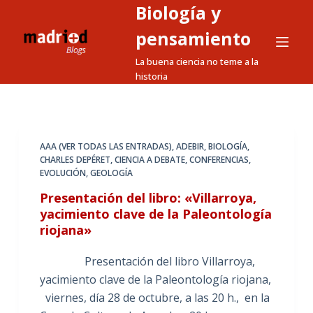
Biología y
S
a
pensamiento
l
La buena ciencia no teme a la
t
historia
a
r
a
l
AAA (VER TODAS LAS ENTRADAS)
,
ADEBIR
,
BIOLOGÍA
,
CHARLES DEPÉRET
,
CIENCIA A DEBATE
,
CONFERENCIAS
,
c
EVOLUCIÓN
,
GEOLOGÍA
o
Presentación del libro: «Villarroya,
n
yacimiento clave de la Paleontología
t
riojana»
e
n
Presentación del libro Villarroya,
i
yacimiento clave de la Paleontología riojana,
d
viernes, día 28 de octubre, a las 20 h., en la
o