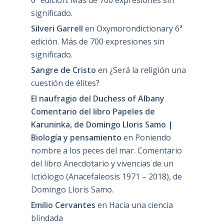
6ª edición. Más de 700 expresiones sin
significado.
Silveri Garrell
en
Oxymorondictionary 6ª
edición. Más de 700 expresiones sin
significado.
Sangre de Cristo
en
¿Será la religión una
cuestión de élites?
El naufragio del Duchess of Albany
Comentario del libro Papeles de
Karuninka, de Domingo Lloris Samo |
Biología y pensamiento
en
Poniendo
nombre a los peces del mar. Comentario
del libro Anecdotario y vivencias de un
Ictiólogo (Anacefaleosis 1971 – 2018), de
Domingo Lloris Samo.
Emilio Cervantes
en
Hacia una ciencia
blindada