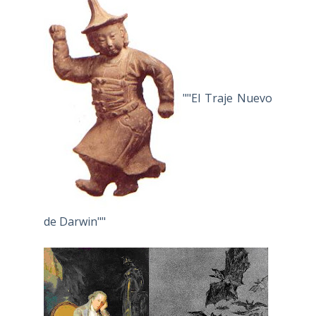
""El Traje Nuevo
de Darwin""