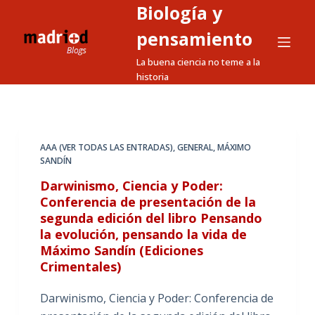
Biología y
S
a
pensamiento
l
La buena ciencia no teme a la
t
historia
a
r
a
l
AAA (VER TODAS LAS ENTRADAS)
,
GENERAL
,
MÁXIMO
SANDÍN
c
o
Darwinismo, Ciencia y Poder:
n
Conferencia de presentación de la
segunda edición del libro Pensando
t
la evolución, pensando la vida de
e
Máximo Sandín (Ediciones
n
Crimentales)
i
d
Darwinismo, Ciencia y Poder: Conferencia de
o