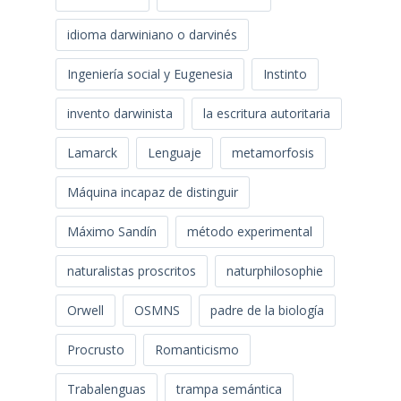
idioma darwiniano o darvinés
Ingeniería social y Eugenesia
Instinto
invento darwinista
la escritura autoritaria
Lamarck
Lenguaje
metamorfosis
Máquina incapaz de distinguir
Máximo Sandín
método experimental
naturalistas proscritos
naturphilosophie
Orwell
OSMNS
padre de la biología
Procrusto
Romanticismo
Trabalenguas
trampa semántica