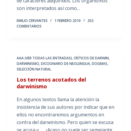
de caracteres adquiridos. Los organismos
son interpretados así como…
EMILIO CERVANTES
1 FEBRERO 2010
202
COMENTARIOS
AAA (VER TODAS LAS ENTRADAS)
,
CRÍTICOS DE DARWIN
,
DARWINISMO
,
DICCIONARIO DE NEOLENGUA
,
DOGMAS
,
SELECCIÓN NATURAL
Los terrenos acotados del
darwinismo
En algunos textos llama la atención la
insistencia de sus autores por indicar que en
ellos no encontraremos argumentos en
contra del darwinismo. Pero quien se excusa
se acusa y……¿Acaso no suele ser semejante