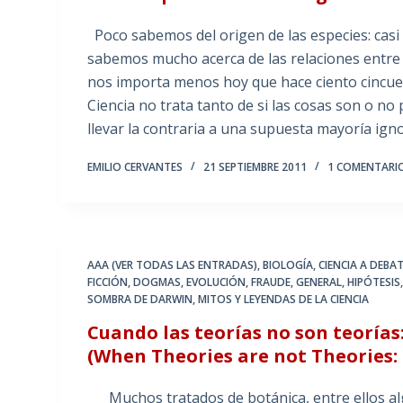
Poco sabemos del origen de las especies: cas
sabemos mucho acerca de las relaciones entre 
nos importa menos hoy que hace ciento cincue
Ciencia no trata tanto de si las cosas son o n
llevar la contraria a una supuesta mayoría ig
EMILIO CERVANTES
21 SEPTIEMBRE 2011
1 COMENTARI
AAA (VER TODAS LAS ENTRADAS)
,
BIOLOGÍA
,
CIENCIA A DEBA
FICCIÓN
,
DOGMAS
,
EVOLUCIÓN
,
FRAUDE
,
GENERAL
,
HIPÓTESIS
SOMBRA DE DARWIN
,
MITOS Y LEYENDAS DE LA CIENCIA
Cuando las teorías no son teorías
(When Theories are not Theories:
Muchos tratados de botánica, entre ellos alg