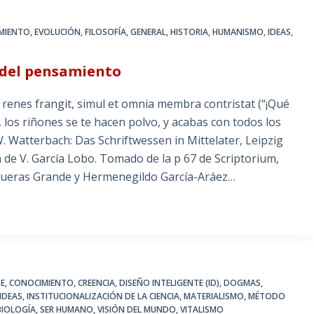
MIENTO
,
EVOLUCIÓN
,
FILOSOFÍA
,
GENERAL
,
HISTORIA
,
HUMANISMO
,
IDEAS
,
in del pensamiento
 renes frangit, simul et omnia membra contristat (“¡Qué
a, los riñones se te hacen polvo, y acabas con todos los
. Watterbach: Das Schriftwessen in Mittelater, Leipzig
a de V. García Lobo. Tomado de la p 67 de Scriptorium,
gueras Grande y Hermenegildo García-Aráez…
TE
,
CONOCIMIENTO
,
CREENCIA
,
DISEÑO INTELIGENTE (ID)
,
DOGMAS
,
IDEAS
,
INSTITUCIONALIZACIÓN DE LA CIENCIA
,
MATERIALISMO
,
MÉTODO
BIOLOGÍA
,
SER HUMANO
,
VISIÓN DEL MUNDO
,
VITALISMO