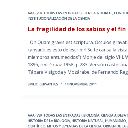
AAA (VER TODAS LAS ENTRADAS)
,
CIENCIA A DEBATE
,
CONOCI
INSTITUCIONALIZACIÓN DE LA CIENCIA
La fragilidad de los sabios y el f
Oh Quam gravis est scriptura. Occulos gravat,
cansado es esto de escribir! Se te cansa la vist
miembros entumecidos”) Monje del siglo VIII. W
1896, red. Graaz 1958, p 283. Versión castellan
Tábara Visigoda y Mozárabe, de Fernando Re
EMILIO CERVANTES
14 NOVIEMBRE 2011
AAA (VER TODAS LAS ENTRADAS)
,
BIOLOGÍA
,
CIENCIA A DEBA
HISTORIA DE LA BIOLOGIA
,
HISTORIA NATURAL
,
HUMANISMO
,
CIENTÍFICO
,
MITOS Y LEYENDAS DE LA CIENCIA
,
ORIGEN DE LA 