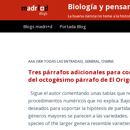
Biología y pensa
S
a
La buena ciencia no teme a la histor
l
Blogs madri+d
Portada Blog
t
a
r
a
l
AAA (VER TODAS LAS ENTRADAS)
,
GENERAL
,
OSMNS
c
Tres párrafos adicionales para c
o
del octogésimo párrafo de El Orig
n
t
Sigue el autor comentando unas tablas que no
e
procedimientos numéricos que no explica. Bajo
n
deseados para soportar la hipótesis de partid
i
géneros mayores se parecen a las variedades, 
d
species of the larger genera resemble varietie
o