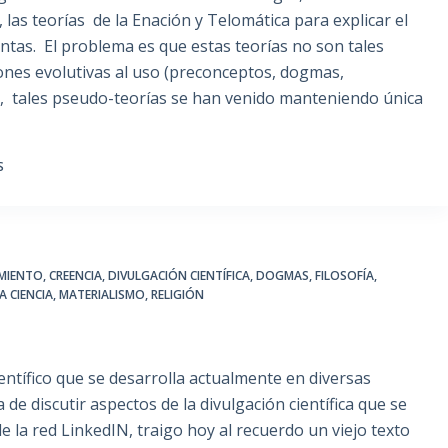
 las teorías de la Enación y Telomática para explicar el
antas. El problema es que estas teorías no son tales
iones evolutivas al uso (preconceptos, dogmas,
s, tales pseudo-teorías se han venido manteniendo única
S
MIENTO
,
CREENCIA
,
DIVULGACIÓN CIENTÍFICA
,
DOGMAS
,
FILOSOFÍA
,
A CIENCIA
,
MATERIALISMO
,
RELIGIÓN
ntífico que se desarrolla actualmente en diversas
 de discutir aspectos de la divulgación científica que se
de la red LinkedIN, traigo hoy al recuerdo un viejo texto