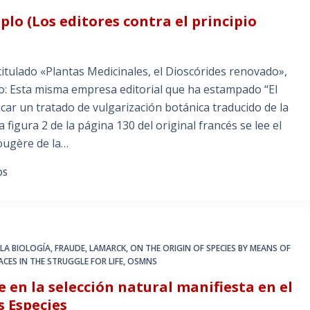
o (Los editores contra el principio
ulado «Plantas Medicinales, el Dioscórides renovado»,
o: Esta misma empresa editorial que ha estampado “El
ar un tratado de vulgarización botánica traducido de la
a figura 2 de la página 130 del original francés se lee el
fougère de la…
OS
 LA BIOLOGÍA
,
FRAUDE
,
LAMARCK
,
ON THE ORIGIN OF SPECIES BY MEANS OF
CES IN THE STRUGGLE FOR LIFE
,
OSMNS
en la selección natural manifiesta en el
s Especies