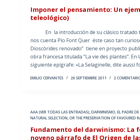
Imponer el pensamiento: Un ejempl
teleológico)
En la introducción de su clásico tratado tit
nos cuenta Pío Font Quer éste caso tan curios
Dioscórides renovado” tiene en proyecto public
obra francesa titulada “La vie des plantes”. En l
siguiente epígrafe: «La Selaginelle, dite aussi 
EMILIO CERVANTES
26 SEPTIEMBRE 2011
2 COMENTARI
AAA (VER TODAS LAS ENTRADAS)
,
DARWINISMO
,
EL PADRE DE
NATURAL SELECTION
,
OR THE PRESERVATION OF FAVOURED RA
Fundamento del darwinismo: La fe 
noveno párrafo de El Origen de la