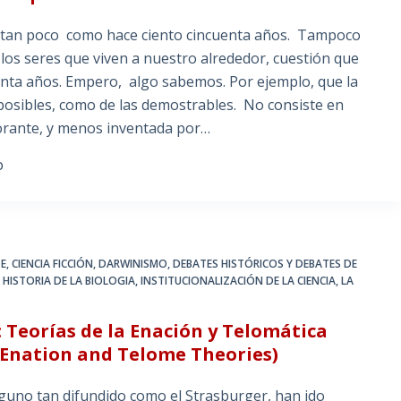
i tan poco como hace ciento cincuenta años. Tampoco
los seres que viven a nuestro alrededor, cuestión que
nta años. Empero, algo sabemos. Por ejemplo, que la
o posibles, como de las demostrables. No consiste en
norante, y menos inventada por…
O
TE
,
CIENCIA FICCIÓN
,
DARWINISMO
,
DEBATES HISTÓRICOS Y DEBATES DE
,
HISTORIA DE LA BIOLOGIA
,
INSTITUCIONALIZACIÓN DE LA CIENCIA
,
LA
: Teorías de la Enación y Telomática
 Enation and Telome Theories)
uno tan difundido como el Strasburger, han ido