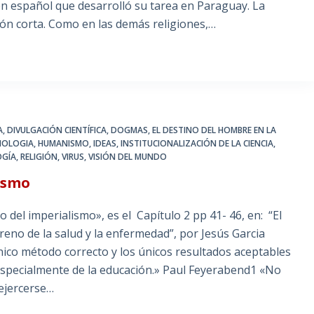
gen español que desarrolló su tarea en Paraguay. La
gión corta. Como en las demás religiones,…
A
,
DIVULGACIÓN CIENTÍFICA
,
DOGMAS
,
EL DESTINO DEL HOMBRE EN LA
BIOLOGIA
,
HUMANISMO
,
IDEAS
,
INSTITUCIONALIZACIÓN DE LA CIENCIA
,
OGÍA
,
RELIGIÓN
,
VIRUS
,
VISIÓN DEL MUNDO
lismo
cio del imperialismo», es el Capítulo 2 pp 41- 46, en: “El
eno de la salud y la enfermedad”, por Jesús Garcia
único método correcto y los únicos resultados aceptables
 especialmente de la educación.» Paul Feyerabend1 «No
ejercerse…