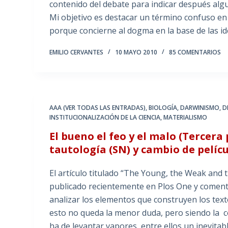
contenido del debate para indicar después alg
Mi objetivo es destacar un término confuso en l
porque concierne al dogma en la base de las i
EMILIO CERVANTES
10 MAYO 2010
85 COMENTARIOS
AAA (VER TODAS LAS ENTRADAS)
,
BIOLOGÍA
,
DARWINISMO
,
D
INSTITUCIONALIZACIÓN DE LA CIENCIA
,
MATERIALISMO
El bueno el feo y el malo (Tercera 
tautología (SN) y cambio de pelíc
El artículo titulado “The Young, the Weak and t
publicado recientemente en Plos One y coment
analizar los elementos que construyen los text
esto no queda la menor duda, pero siendo la 
ha de levantar vapores, entre ellos un inevitab