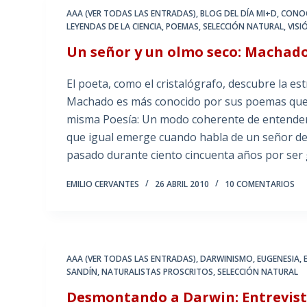
AAA (VER TODAS LAS ENTRADAS)
,
BLOG DEL DÍA MI+D
,
CONO
LEYENDAS DE LA CIENCIA
,
POEMAS
,
SELECCIÓN NATURAL
,
VIS
Un señor y un olmo seco: Machado
El poeta, como el cristalógrafo, descubre la e
Machado es más conocido por sus poemas que 
misma Poesía: Un modo coherente de entender l
que igual emerge cuando habla de un señor de 
pasado durante ciento cincuenta años por ser g
EMILIO CERVANTES
26 ABRIL 2010
10 COMENTARIOS
AAA (VER TODAS LAS ENTRADAS)
,
DARWINISMO
,
EUGENESIA
,
SANDÍN
,
NATURALISTAS PROSCRITOS
,
SELECCIÓN NATURAL
Desmontando a Darwin: Entrevis