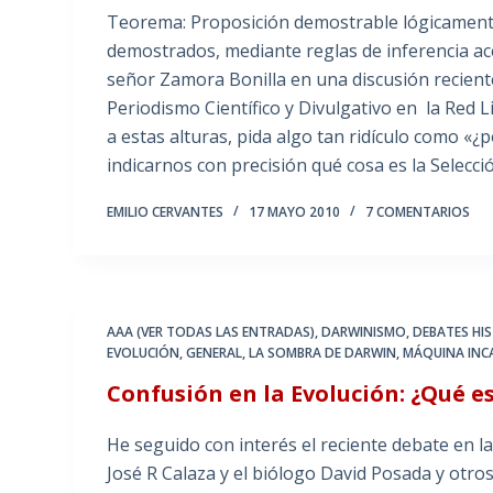
Teorema: Proposición demostrable lógicament
demostrados, mediante reglas de inferencia ac
señor Zamora Bonilla en una discusión recien
Periodismo Científico y Divulgativo en la Red 
a estas alturas, pida algo tan ridículo como «¿
indicarnos con precisión qué cosa es la Selecc
EMILIO CERVANTES
17 MAYO 2010
7 COMENTARIOS
AAA (VER TODAS LAS ENTRADAS)
,
DARWINISMO
,
DEBATES HIS
EVOLUCIÓN
,
GENERAL
,
LA SOMBRA DE DARWIN
,
MÁQUINA INCA
Confusión en la Evolución: ¿Qué es
He seguido con interés el reciente debate en l
José R Calaza y el biólogo David Posada y otro