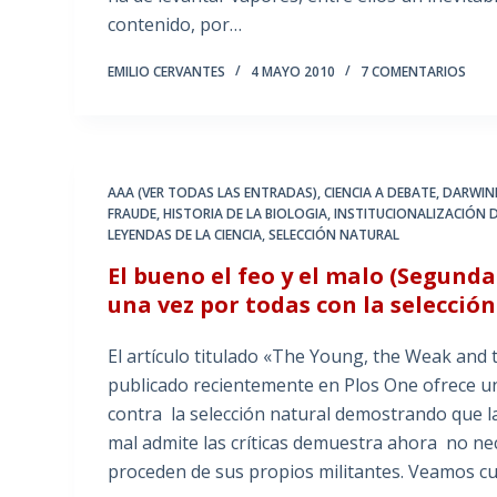
contenido, por…
EMILIO CERVANTES
4 MAYO 2010
7 COMENTARIOS
AAA (VER TODAS LAS ENTRADAS)
,
CIENCIA A DEBATE
,
DARWIN
FRAUDE
,
HISTORIA DE LA BIOLOGIA
,
INSTITUCIONALIZACIÓN D
LEYENDAS DE LA CIENCIA
,
SELECCIÓN NATURAL
El bueno el feo y el malo (Segund
una vez por todas con la selecció
El artículo titulado «The Young, the Weak and t
publicado recientemente en Plos One ofrece u
contra la selección natural demostrando que la
mal admite las críticas demuestra ahora no ne
proceden de sus propios militantes. Veamos c