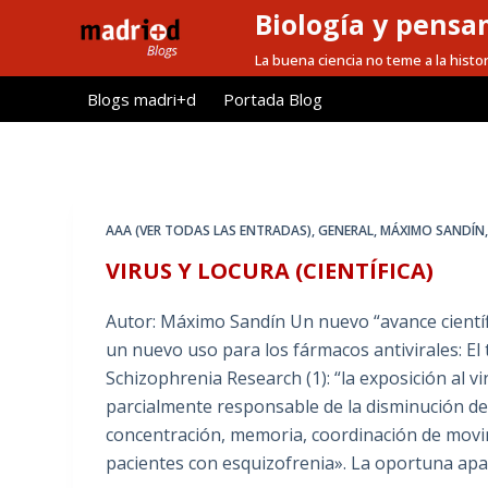
Biología y pensa
S
a
La buena ciencia no teme a la histor
l
Blogs madri+d
Portada Blog
t
a
r
a
l
AAA (VER TODAS LAS ENTRADAS)
,
GENERAL
,
MÁXIMO SANDÍN
c
VIRUS Y LOCURA (CIENTÍFICA)
o
n
Autor: Máximo Sandín Un nuevo “avance científ
t
un nuevo uso para los fármacos antivirales: El 
e
Schizophrenia Research (1): “la exposición al 
n
parcialmente responsable de la disminución de 
i
concentración, memoria, coordinación de movi
d
pacientes con esquizofrenia». La oportuna apa
o