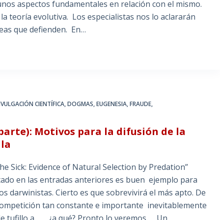
unos aspectos fundamentales en relación con el mismo.
a teoría evolutiva. Los especialistas nos lo aclararán
deas que defienden. En…
IVULGACIÓN CIENTÍFICA
,
DOGMAS
,
EUGENESIA
,
FRAUDE
,
parte): Motivos para la difusión de la
ula
he Sick: Evidence of Natural Selection by Predation”
ado en las entradas anteriores es buen ejemplo para
os darwinistas. Cierto es que sobrevivirá el más apto. De
competición tan constante e importante inevitablemente
le tufillo a …….¿a qué? Pronto lo veremos….. Un