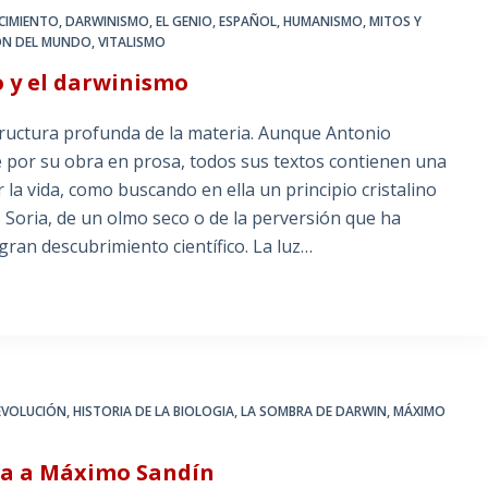
CIMIENTO
,
DARWINISMO
,
EL GENIO
,
ESPAÑOL
,
HUMANISMO
,
MITOS Y
IÓN DEL MUNDO
,
VITALISMO
 y el darwinismo
structura profunda de la materia. Aunque Antonio
por su obra en prosa, todos sus textos contienen una
a vida, como buscando en ella un principio cristalino
Soria, de un olmo seco o de la perversión que ha
ran descubrimiento científico. La luz…
EVOLUCIÓN
,
HISTORIA DE LA BIOLOGIA
,
LA SOMBRA DE DARWIN
,
MÁXIMO
ta a Máximo Sandín