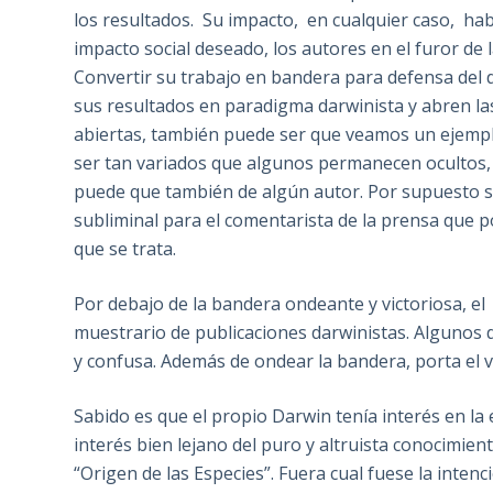
los resultados. Su impacto, en cualquier caso, habr
impacto social deseado, los autores en el furor de
Convertir su trabajo en bandera para defensa del d
sus resultados en paradigma darwinista y abren las
abiertas, también puede ser que veamos un ejemplo 
ser tan variados que algunos permanecen ocultos, c
puede que también de algún autor. Por supuesto sin
subliminal para el comentarista de la prensa que po
que se trata.
Por debajo de la bandera ondeante y victoriosa, e
muestrario de publicaciones darwinistas. Algunos de
y confusa. Además de ondear la bandera, porta el vi
Sabido es que el propio Darwin tenía interés en la e
interés bien lejano del puro y altruista conocimien
“Origen de las Especies”. Fuera cual fuese la inten