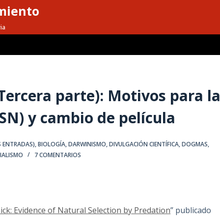
miento
ia
(Tercera parte): Motivos para l
(SN) y cambio de película
S ENTRADAS)
,
BIOLOGÍA
,
DARWINISMO
,
DIVULGACIÓN CIENTÍFICA
,
DOGMAS
,
IALISMO
7 COMENTARIOS
ck: Evidence of Natural Selection by Predation
” publicado