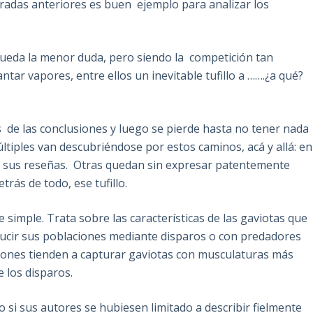
radas anteriores es buen ejemplo para analizar los
 queda la menor duda, pero siendo la competición tan
tar vapores, entre ellos un inevitable tufillo a …….¿a qué?
 de las conclusiones y luego se pierde hasta no tener nada
ltiples van descubriéndose por estos caminos, acá y allá: en
s en sus reseñas. Otras quedan sin expresar patentemente
trás de todo, ese tufillo.
simple. Trata sobre las características de las gaviotas que
ducir sus poblaciones mediante disparos o con predadores
lcones tienden a capturar gaviotas con musculaturas más
 los disparos.
io si sus autores se hubiesen limitado a describir fielmente