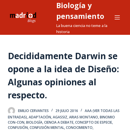
Biología y
S
a
pensamiento
l
La buena ciencia no teme a la
t
historia
a
r
a
Decididamente Darwin se
l
opone a la idea de Diseño:
c
o
Algunas opiniones al
n
t
respecto.
e
n
EMILIO CERVANTES
29 JULIO 2016
AAA (VER TODAS LAS
i
ENTRADAS)
,
ADAPTACIÓN
,
AGASSIZ
,
ARIAS MONTANO
,
BINOMIO
d
CON-CON
,
BIOLOGÍA
,
CIENCIA A DEBATE
,
CONCEPTO DE ESPECIE
,
o
CONFUSIÓN
,
CONFUSIÓN MENTAL
,
CONOCIMIENTO
,