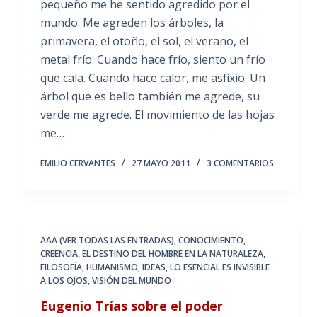
pequeño me he sentido agredido por el
mundo. Me agreden los árboles, la
primavera, el otoño, el sol, el verano, el
metal frío. Cuando hace frío, siento un frío
que cala. Cuando hace calor, me asfixio. Un
árbol que es bello también me agrede, su
verde me agrede. El movimiento de las hojas
me…
EMILIO CERVANTES
27 MAYO 2011
3 COMENTARIOS
AAA (VER TODAS LAS ENTRADAS)
,
CONOCIMIENTO
,
CREENCIA
,
EL DESTINO DEL HOMBRE EN LA NATURALEZA
,
FILOSOFÍA
,
HUMANISMO
,
IDEAS
,
LO ESENCIAL ES INVISIBLE
A LOS OJOS
,
VISIÓN DEL MUNDO
Eugenio Trías sobre el poder