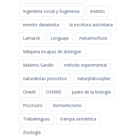
Ingeniería social y Eugenesia
Instinto
invento darwinista
la escritura autoritaria
Lamarck
Lenguaje
metamorfosis
Máquina incapaz de distinguir
Máximo Sandín
método experimental
naturalistas proscritos
naturphilosophie
Orwell
OSMNS
padre de la biología
Procrusto
Romanticismo
Trabalenguas
trampa semántica
Zoología