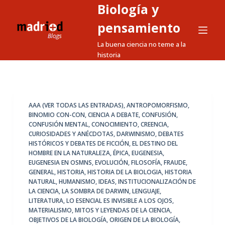
Biología y
S
a
pensamiento
l
La buena ciencia no teme a la
t
historia
a
r
a
l
AAA (VER TODAS LAS ENTRADAS)
,
ANTROPOMORFISMO
,
BINOMIO CON-CON
,
CIENCIA A DEBATE
,
CONFUSIÓN
,
c
CONFUSIÓN MENTAL
,
CONOCIMIENTO
,
CREENCIA
,
o
CURIOSIDADES Y ANÉCDOTAS
,
DARWINISMO
,
DEBATES
n
HISTÓRICOS Y DEBATES DE FICCIÓN
,
EL DESTINO DEL
HOMBRE EN LA NATURALEZA
,
ÉPICA
,
EUGENESIA
,
t
EUGENESIA EN OSMNS
,
EVOLUCIÓN
,
FILOSOFÍA
,
FRAUDE
,
e
GENERAL
,
HISTORIA
,
HISTORIA DE LA BIOLOGIA
,
HISTORIA
n
NATURAL
,
HUMANISMO
,
IDEAS
,
INSTITUCIONALIZACIÓN DE
LA CIENCIA
,
LA SOMBRA DE DARWIN
,
LENGUAJE
,
i
LITERATURA
,
LO ESENCIAL ES INVISIBLE A LOS OJOS
,
d
MATERIALISMO
,
MITOS Y LEYENDAS DE LA CIENCIA
,
o
OBJETIVOS DE LA BIOLOGÍA
,
ORIGEN DE LA BIOLOGÍA
,