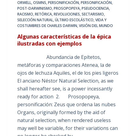
ORWELL
,
OSMNS
,
PERSONIFICACIÓN
,
PERSONIFICACIÓN
,
POST-DARWINISMO
,
PROSOPOPEYA
,
PSEUDOCIENCIA
,
RACISMO
,
RETÓRICA
,
REVOLUCIONES
,
SECTARISMO
,
SELECCIÓN NATURAL
,
ÚLTIMO ESCOLÁSTICO
,
VIDA Y
COSTUMBRES DE CHARLES DARWIN
,
VISIÓN DEL MUNDO
Algunas características de la épica
ilustradas con ejemplos
Abundancia de Epítetos,
metáforas y comparaciones Atenea, la de
ojos de lechuza Aquiles, el de los pies ligeros
El anciano Néstor Natural Selection, as we
shall hereafter see, is a power incessantly
ready for action 2. Prosopopeya,
personificación: Zeus que ordena las nubes
Organs, originally formed by the aid of
natural selection, when rendered useless
may well be variable, for their variations can
no longer be checked by…