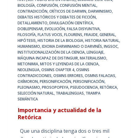
BIOLOGÍA
,
CONFUSIÓN
,
CONFUSIÓN MENTAL
,
CONTRADICCIÓN
,
CRÍTICOS DE DARWIN
,
DARWINISMO
,
DEBATES HISTÓRICOS Y DEBATES DE FICCIÓN
,
DETALLAMIENTO
,
DIVULGACIÓN CIENTÍFICA
,
DOBLEPENSAR
,
EVOLUCIÓN
,
FALSA DISYUNTIVA
,
FILOSOFÍA
,
FLATUS VOCIS
,
FLOURENS
,
FRAUDE
,
GENERAL
,
HIPÓTESIS
,
HISTORIA DE LA BIOLOGIA
,
HISTORIA NATURAL
,
HUMANISMO
,
IDIOMA DARWINIANO O DARVINÉS
,
INGSOC
,
INSTITUCIONALIZACIÓN DE LA CIENCIA
,
LENGUAJE
,
MÁQUINA INCAPAZ DE DISTINGUIR
,
MATERIALISMO
,
METONIMIA
,
MITOS Y LEYENDAS DE LA CIENCIA
,
NEOLENGUA
,
OSMNS CHAPTER 4
,
OSMNS
CONTRADICCIONES
,
OSMNS ERRORES
,
OSMNS FALACIAS
,
OXÍMORON
,
PERSONIFICACIÓN
,
PERSONIFICACIÓN
,
PLEONASMO
,
PROSOPOPEYA
,
PSEUDOCIENCIA
,
RETÓRICA
,
SELECCIÓN NATURAL
,
TRABALENGUAS
,
TRAMPA
SEMÁNTICA
Importancia y actualidad de la
Retórica
Que una disciplina tenga dos o tres mil