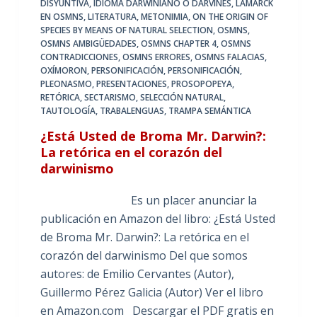
DISYUNTIVA
,
IDIOMA DARWINIANO O DARVINÉS
,
LAMARCK
EN OSMNS
,
LITERATURA
,
METONIMIA
,
ON THE ORIGIN OF
SPECIES BY MEANS OF NATURAL SELECTION
,
OSMNS
,
OSMNS AMBIGÜEDADES
,
OSMNS CHAPTER 4
,
OSMNS
CONTRADICCIONES
,
OSMNS ERRORES
,
OSMNS FALACIAS
,
OXÍMORON
,
PERSONIFICACIÓN
,
PERSONIFICACIÓN
,
PLEONASMO
,
PRESENTACIONES
,
PROSOPOPEYA
,
RETÓRICA
,
SECTARISMO
,
SELECCIÓN NATURAL
,
TAUTOLOGÍA
,
TRABALENGUAS
,
TRAMPA SEMÁNTICA
¿Está Usted de Broma Mr. Darwin?:
La retórica en el corazón del
darwinismo
Es un placer anunciar la
publicación en Amazon del libro: ¿Está Usted
de Broma Mr. Darwin?: La retórica en el
corazón del darwinismo Del que somos
autores: de Emilio Cervantes (Autor),
Guillermo Pérez Galicia (Autor) Ver el libro
en Amazon.com Descargar el PDF gratis en