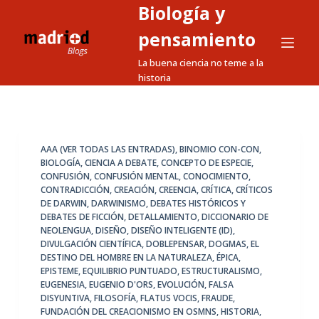
Biología y
S
a
pensamiento
l
La buena ciencia no teme a la
t
historia
a
r
a
l
AAA (VER TODAS LAS ENTRADAS)
,
BINOMIO CON-CON
,
BIOLOGÍA
,
CIENCIA A DEBATE
,
CONCEPTO DE ESPECIE
,
c
CONFUSIÓN
,
CONFUSIÓN MENTAL
,
CONOCIMIENTO
,
o
CONTRADICCIÓN
,
CREACIÓN
,
CREENCIA
,
CRÍTICA
,
CRÍTICOS
n
DE DARWIN
,
DARWINISMO
,
DEBATES HISTÓRICOS Y
DEBATES DE FICCIÓN
,
DETALLAMIENTO
,
DICCIONARIO DE
t
NEOLENGUA
,
DISEÑO
,
DISEÑO INTELIGENTE (ID)
,
e
DIVULGACIÓN CIENTÍFICA
,
DOBLEPENSAR
,
DOGMAS
,
EL
n
DESTINO DEL HOMBRE EN LA NATURALEZA
,
ÉPICA
,
EPISTEME
,
EQUILIBRIO PUNTUADO
,
ESTRUCTURALISMO
,
i
EUGENESIA
,
EUGENIO D'ORS
,
EVOLUCIÓN
,
FALSA
d
DISYUNTIVA
,
FILOSOFÍA
,
FLATUS VOCIS
,
FRAUDE
,
o
FUNDACIÓN DEL CREACIONISMO EN OSMNS
,
HISTORIA
,