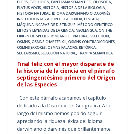
D'ORS
,
EVOLUCIÓN
,
FANTASMA SEMÁNTICO
,
FILOSOFÍA
,
FLATUS VOCIS
,
HISTORIA
,
HISTORIA DE LA BIOLOGIA
,
HISTORIA NATURAL
,
IDIOMA DARWINIANO O DARVINÉS
,
INSTITUCIONALIZACIÓN DE LA CIENCIA
,
LENGUAJE
,
MÁQUINA INCAPAZ DE DISTINGUIR
,
MÉTODO CIENTÍFICO
,
MITOS Y LEYENDAS DE LA CIENCIA
,
NEOLENGUA
,
ON THE
ORIGIN OF SPECIES BY MEANS OF NATURAL SELECTION
,
OSMNS
,
OSMNS CHAPTER XIII
,
OSMNS CONTRADICCIONES
,
OSMNS ERRORES
,
OSMNS FALACIAS
,
RETÓRICA
,
SECTARISMO
,
SELECCIÓN NATURAL
,
TRAMPA SEMÁNTICA
Final feliz con el mayor disparate de
la historia de la ciencia en el párrafo
septingentésimo primero del Origen
de las Especies
Con este párrafo acabamos el capítulo
dedicado a la Distribución Geográfica. A lo
largo del mismo hemos podido seguir
apreciando la riqueza léxica del idioma
darwiniano o darvinés que brillantemente