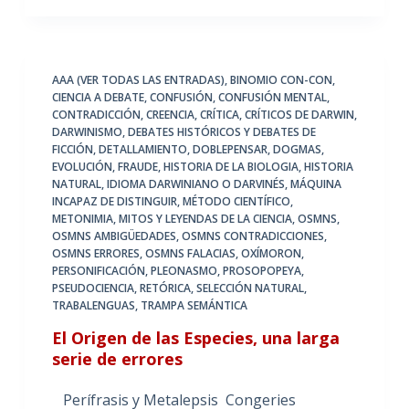
AAA (VER TODAS LAS ENTRADAS)
,
BINOMIO CON-CON
,
CIENCIA A DEBATE
,
CONFUSIÓN
,
CONFUSIÓN MENTAL
,
CONTRADICCIÓN
,
CREENCIA
,
CRÍTICA
,
CRÍTICOS DE DARWIN
,
DARWINISMO
,
DEBATES HISTÓRICOS Y DEBATES DE
FICCIÓN
,
DETALLAMIENTO
,
DOBLEPENSAR
,
DOGMAS
,
EVOLUCIÓN
,
FRAUDE
,
HISTORIA DE LA BIOLOGIA
,
HISTORIA
NATURAL
,
IDIOMA DARWINIANO O DARVINÉS
,
MÁQUINA
INCAPAZ DE DISTINGUIR
,
MÉTODO CIENTÍFICO
,
METONIMIA
,
MITOS Y LEYENDAS DE LA CIENCIA
,
OSMNS
,
OSMNS AMBIGÜEDADES
,
OSMNS CONTRADICCIONES
,
OSMNS ERRORES
,
OSMNS FALACIAS
,
OXÍMORON
,
PERSONIFICACIÓN
,
PLEONASMO
,
PROSOPOPEYA
,
PSEUDOCIENCIA
,
RETÓRICA
,
SELECCIÓN NATURAL
,
TRABALENGUAS
,
TRAMPA SEMÁNTICA
El Origen de las Especies, una larga
serie de errores
Perífrasis y Metalepsis Congeries