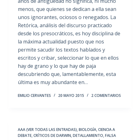
años de antigüedad no significa, ni mucho
menos, que quienes se dedican a ella sean
unos ignorantes, ociosos o renegados. La
Retórica, análisis del discurso practicado
desde los presocráticos, es hoy disciplina de
la máxima actualidad puesto que nos
permite sacudir los textos hablados y
escritos y cribar, seleccionar lo que en ellos
hay de grano y lo que hay de paja
descubriendo que, lamentablemente, esta
última es muy abundante en…
EMILIO CERVANTES
20 MAYO 2015
2 COMENTARIOS
AAA (VER TODAS LAS ENTRADAS)
,
BIOLOGÍA
,
CIENCIA A
DEBATE
,
CRÍTICOS DE DARWIN
,
DETALLAMIENTO
,
FALSA