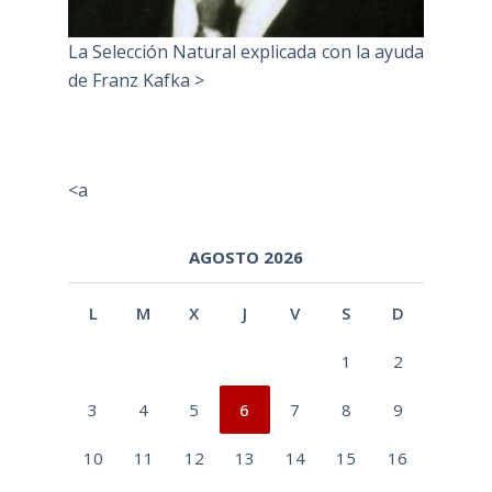
La Selección Natural explicada con la ayuda
de Franz Kafka >
<a
AGOSTO 2026
L
M
X
J
V
S
D
1
2
3
4
5
6
7
8
9
10
11
12
13
14
15
16