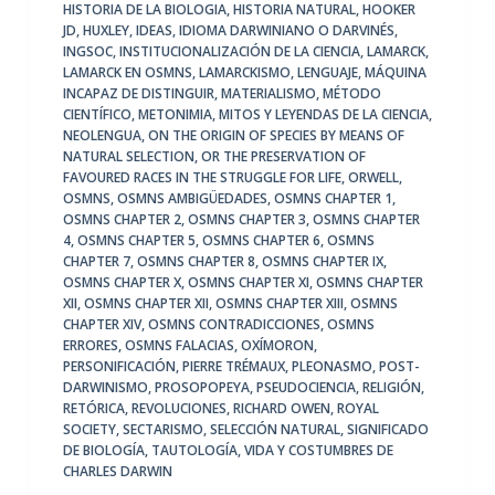
HISTORIA DE LA BIOLOGIA
,
HISTORIA NATURAL
,
HOOKER
JD
,
HUXLEY
,
IDEAS
,
IDIOMA DARWINIANO O DARVINÉS
,
INGSOC
,
INSTITUCIONALIZACIÓN DE LA CIENCIA
,
LAMARCK
,
LAMARCK EN OSMNS
,
LAMARCKISMO
,
LENGUAJE
,
MÁQUINA
INCAPAZ DE DISTINGUIR
,
MATERIALISMO
,
MÉTODO
CIENTÍFICO
,
METONIMIA
,
MITOS Y LEYENDAS DE LA CIENCIA
,
NEOLENGUA
,
ON THE ORIGIN OF SPECIES BY MEANS OF
NATURAL SELECTION
,
OR THE PRESERVATION OF
FAVOURED RACES IN THE STRUGGLE FOR LIFE
,
ORWELL
,
OSMNS
,
OSMNS AMBIGÜEDADES
,
OSMNS CHAPTER 1
,
OSMNS CHAPTER 2
,
OSMNS CHAPTER 3
,
OSMNS CHAPTER
4
,
OSMNS CHAPTER 5
,
OSMNS CHAPTER 6
,
OSMNS
CHAPTER 7
,
OSMNS CHAPTER 8
,
OSMNS CHAPTER IX
,
OSMNS CHAPTER X
,
OSMNS CHAPTER XI
,
OSMNS CHAPTER
XII
,
OSMNS CHAPTER XII
,
OSMNS CHAPTER XIII
,
OSMNS
CHAPTER XIV
,
OSMNS CONTRADICCIONES
,
OSMNS
ERRORES
,
OSMNS FALACIAS
,
OXÍMORON
,
PERSONIFICACIÓN
,
PIERRE TRÉMAUX
,
PLEONASMO
,
POST-
DARWINISMO
,
PROSOPOPEYA
,
PSEUDOCIENCIA
,
RELIGIÓN
,
RETÓRICA
,
REVOLUCIONES
,
RICHARD OWEN
,
ROYAL
SOCIETY
,
SECTARISMO
,
SELECCIÓN NATURAL
,
SIGNIFICADO
DE BIOLOGÍA
,
TAUTOLOGÍA
,
VIDA Y COSTUMBRES DE
CHARLES DARWIN