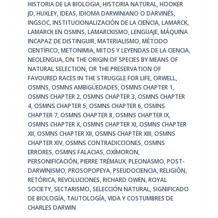
HISTORIA DE LA BIOLOGIA
,
HISTORIA NATURAL
,
HOOKER
JD
,
HUXLEY
,
IDEAS
,
IDIOMA DARWINIANO O DARVINÉS
,
INGSOC
,
INSTITUCIONALIZACIÓN DE LA CIENCIA
,
LAMARCK
,
LAMARCK EN OSMNS
,
LAMARCKISMO
,
LENGUAJE
,
MÁQUINA
INCAPAZ DE DISTINGUIR
,
MATERIALISMO
,
MÉTODO
CIENTÍFICO
,
METONIMIA
,
MITOS Y LEYENDAS DE LA CIENCIA
,
NEOLENGUA
,
ON THE ORIGIN OF SPECIES BY MEANS OF
NATURAL SELECTION
,
OR THE PRESERVATION OF
FAVOURED RACES IN THE STRUGGLE FOR LIFE
,
ORWELL
,
OSMNS
,
OSMNS AMBIGÜEDADES
,
OSMNS CHAPTER 1
,
OSMNS CHAPTER 2
,
OSMNS CHAPTER 3
,
OSMNS CHAPTER
4
,
OSMNS CHAPTER 5
,
OSMNS CHAPTER 6
,
OSMNS
CHAPTER 7
,
OSMNS CHAPTER 8
,
OSMNS CHAPTER IX
,
OSMNS CHAPTER X
,
OSMNS CHAPTER XI
,
OSMNS CHAPTER
XII
,
OSMNS CHAPTER XII
,
OSMNS CHAPTER XIII
,
OSMNS
CHAPTER XIV
,
OSMNS CONTRADICCIONES
,
OSMNS
ERRORES
,
OSMNS FALACIAS
,
OXÍMORON
,
PERSONIFICACIÓN
,
PIERRE TRÉMAUX
,
PLEONASMO
,
POST-
DARWINISMO
,
PROSOPOPEYA
,
PSEUDOCIENCIA
,
RELIGIÓN
,
RETÓRICA
,
REVOLUCIONES
,
RICHARD OWEN
,
ROYAL
SOCIETY
,
SECTARISMO
,
SELECCIÓN NATURAL
,
SIGNIFICADO
DE BIOLOGÍA
,
TAUTOLOGÍA
,
VIDA Y COSTUMBRES DE
CHARLES DARWIN