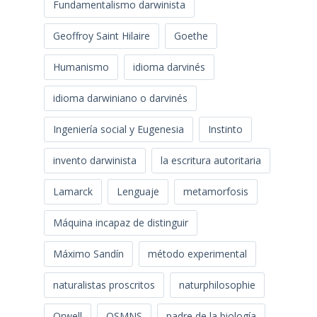
Fundamentalismo darwinista
Geoffroy Saint Hilaire
Goethe
Humanismo
idioma darvinés
idioma darwiniano o darvinés
Ingeniería social y Eugenesia
Instinto
invento darwinista
la escritura autoritaria
Lamarck
Lenguaje
metamorfosis
Máquina incapaz de distinguir
Máximo Sandín
método experimental
naturalistas proscritos
naturphilosophie
Orwell
OSMNS
padre de la biología