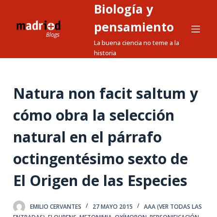
Biología y
S
a
pensamiento
l
La buena ciencia no teme a la
t
historia
a
r
a
Natura non facit saltum y
l
cómo obra la selección
c
o
natural en el párrafo
n
t
octingentésimo sexto de
e
n
El Origen de las Especies
i
d
EMILIO CERVANTES
27 MAYO 2015
AAA (VER TODAS LAS
o