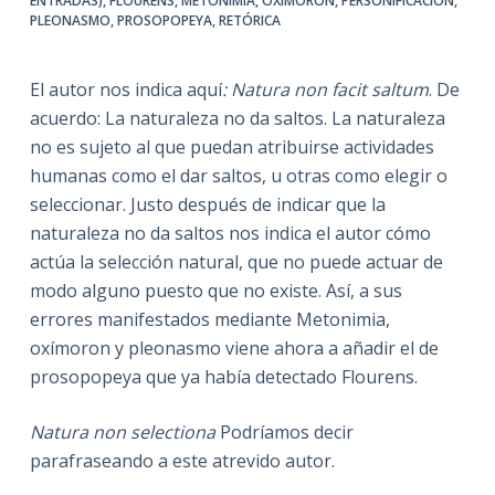
ENTRADAS)
,
FLOURENS
,
METONIMIA
,
OXÍMORON
,
PERSONIFICACIÓN
,
PLEONASMO
,
PROSOPOPEYA
,
RETÓRICA
El autor nos indica aquí
: Natura non facit saltum
. De
acuerdo: La naturaleza no da saltos. La naturaleza
no es sujeto al que puedan atribuirse actividades
humanas como el dar saltos, u otras como elegir o
seleccionar. Justo después de indicar que la
naturaleza no da saltos nos indica el autor cómo
actúa la selección natural, que no puede actuar de
modo alguno puesto que no existe. Así, a sus
errores manifestados mediante Metonimia,
oxímoron y pleonasmo viene ahora a añadir el de
prosopopeya que ya había detectado Flourens.
Natura non selectiona
Podríamos decir
parafraseando a este atrevido autor.