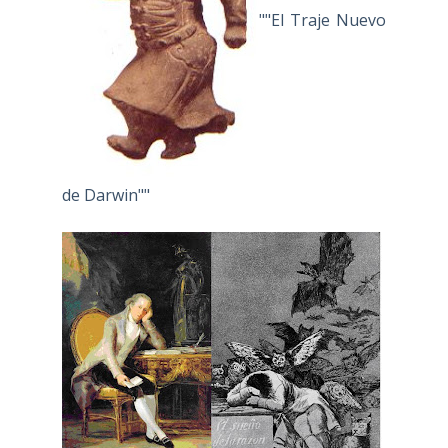
""El Traje Nuevo
de Darwin""