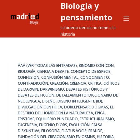
Biología y
S
a
pensamiento
l
La buena ciencia no teme a la
t
historia
a
r
a
l
AAA (VER TODAS LAS ENTRADAS)
,
BINOMIO CON-CON
,
BIOLOGÍA
,
CIENCIA A DEBATE
,
CONCEPTO DE ESPECIE
,
c
CONFUSIÓN
,
CONFUSIÓN MENTAL
,
CONOCIMIENTO
,
o
CONTRADICCIÓN
,
CREACIÓN
,
CREENCIA
,
CRÍTICA
,
CRÍTICOS
n
DE DARWIN
,
DARWINISMO
,
DEBATES HISTÓRICOS Y
DEBATES DE FICCIÓN
,
DETALLAMIENTO
,
DICCIONARIO DE
t
NEOLENGUA
,
DISEÑO
,
DISEÑO INTELIGENTE (ID)
,
e
DIVULGACIÓN CIENTÍFICA
,
DOBLEPENSAR
,
DOGMAS
,
EL
n
DESTINO DEL HOMBRE EN LA NATURALEZA
,
ÉPICA
,
EPISTEME
,
EQUILIBRIO PUNTUADO
,
ESTRUCTURALISMO
,
i
EUGENESIA
,
EUGENIO D'ORS
,
EVOLUCIÓN
,
FALSA
d
DISYUNTIVA
,
FILOSOFÍA
,
FLATUS VOCIS
,
FRAUDE
,
o
FUNDACIÓN DEL CREACIONISMO EN OSMNS
,
HISTORIA
,