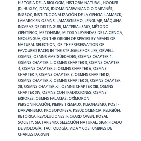
HISTORIA DE LA BIOLOGIA
,
HISTORIA NATURAL
,
HOOKER
JD
,
HUXLEY
,
IDEAS
,
IDIOMA DARWINIANO O DARVINÉS
,
INGSOC
,
INSTITUCIONALIZACIÓN DE LA CIENCIA
,
LAMARCK
,
LAMARCK EN OSMNS
,
LAMARCKISMO
,
LENGUAJE
,
MÁQUINA
INCAPAZ DE DISTINGUIR
,
MATERIALISMO
,
MÉTODO
CIENTÍFICO
,
METONIMIA
,
MITOS Y LEYENDAS DE LA CIENCIA
,
NEOLENGUA
,
ON THE ORIGIN OF SPECIES BY MEANS OF
NATURAL SELECTION
,
OR THE PRESERVATION OF
FAVOURED RACES IN THE STRUGGLE FOR LIFE
,
ORWELL
,
OSMNS
,
OSMNS AMBIGÜEDADES
,
OSMNS CHAPTER 1
,
OSMNS CHAPTER 2
,
OSMNS CHAPTER 3
,
OSMNS CHAPTER
4
,
OSMNS CHAPTER 5
,
OSMNS CHAPTER 6
,
OSMNS
CHAPTER 7
,
OSMNS CHAPTER 8
,
OSMNS CHAPTER IX
,
OSMNS CHAPTER X
,
OSMNS CHAPTER XI
,
OSMNS CHAPTER
XII
,
OSMNS CHAPTER XII
,
OSMNS CHAPTER XIII
,
OSMNS
CHAPTER XIV
,
OSMNS CONTRADICCIONES
,
OSMNS
ERRORES
,
OSMNS FALACIAS
,
OXÍMORON
,
PERSONIFICACIÓN
,
PIERRE TRÉMAUX
,
PLEONASMO
,
POST-
DARWINISMO
,
PROSOPOPEYA
,
PSEUDOCIENCIA
,
RELIGIÓN
,
RETÓRICA
,
REVOLUCIONES
,
RICHARD OWEN
,
ROYAL
SOCIETY
,
SECTARISMO
,
SELECCIÓN NATURAL
,
SIGNIFICADO
DE BIOLOGÍA
,
TAUTOLOGÍA
,
VIDA Y COSTUMBRES DE
CHARLES DARWIN