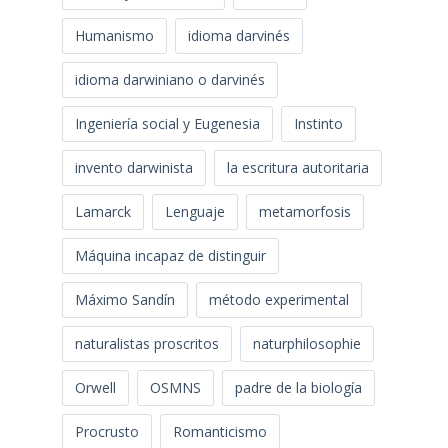
Humanismo
idioma darvinés
idioma darwiniano o darvinés
Ingeniería social y Eugenesia
Instinto
invento darwinista
la escritura autoritaria
Lamarck
Lenguaje
metamorfosis
Máquina incapaz de distinguir
Máximo Sandín
método experimental
naturalistas proscritos
naturphilosophie
Orwell
OSMNS
padre de la biología
Procrusto
Romanticismo