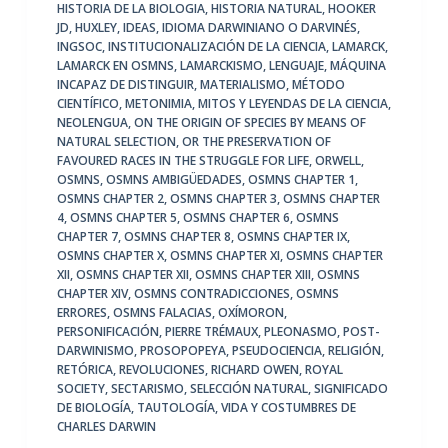
HISTORIA DE LA BIOLOGIA
,
HISTORIA NATURAL
,
HOOKER
JD
,
HUXLEY
,
IDEAS
,
IDIOMA DARWINIANO O DARVINÉS
,
INGSOC
,
INSTITUCIONALIZACIÓN DE LA CIENCIA
,
LAMARCK
,
LAMARCK EN OSMNS
,
LAMARCKISMO
,
LENGUAJE
,
MÁQUINA
INCAPAZ DE DISTINGUIR
,
MATERIALISMO
,
MÉTODO
CIENTÍFICO
,
METONIMIA
,
MITOS Y LEYENDAS DE LA CIENCIA
,
NEOLENGUA
,
ON THE ORIGIN OF SPECIES BY MEANS OF
NATURAL SELECTION
,
OR THE PRESERVATION OF
FAVOURED RACES IN THE STRUGGLE FOR LIFE
,
ORWELL
,
OSMNS
,
OSMNS AMBIGÜEDADES
,
OSMNS CHAPTER 1
,
OSMNS CHAPTER 2
,
OSMNS CHAPTER 3
,
OSMNS CHAPTER
4
,
OSMNS CHAPTER 5
,
OSMNS CHAPTER 6
,
OSMNS
CHAPTER 7
,
OSMNS CHAPTER 8
,
OSMNS CHAPTER IX
,
OSMNS CHAPTER X
,
OSMNS CHAPTER XI
,
OSMNS CHAPTER
XII
,
OSMNS CHAPTER XII
,
OSMNS CHAPTER XIII
,
OSMNS
CHAPTER XIV
,
OSMNS CONTRADICCIONES
,
OSMNS
ERRORES
,
OSMNS FALACIAS
,
OXÍMORON
,
PERSONIFICACIÓN
,
PIERRE TRÉMAUX
,
PLEONASMO
,
POST-
DARWINISMO
,
PROSOPOPEYA
,
PSEUDOCIENCIA
,
RELIGIÓN
,
RETÓRICA
,
REVOLUCIONES
,
RICHARD OWEN
,
ROYAL
SOCIETY
,
SECTARISMO
,
SELECCIÓN NATURAL
,
SIGNIFICADO
DE BIOLOGÍA
,
TAUTOLOGÍA
,
VIDA Y COSTUMBRES DE
CHARLES DARWIN