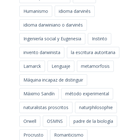
Humanismo
idioma darvinés
idioma darwiniano o darvinés
Ingeniería social y Eugenesia
Instinto
invento darwinista
la escritura autoritaria
Lamarck
Lenguaje
metamorfosis
Máquina incapaz de distinguir
Máximo Sandín
método experimental
naturalistas proscritos
naturphilosophie
Orwell
OSMNS
padre de la biología
Procrusto
Romanticismo