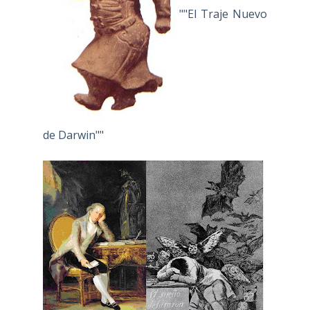
""El Traje Nuevo
de Darwin""