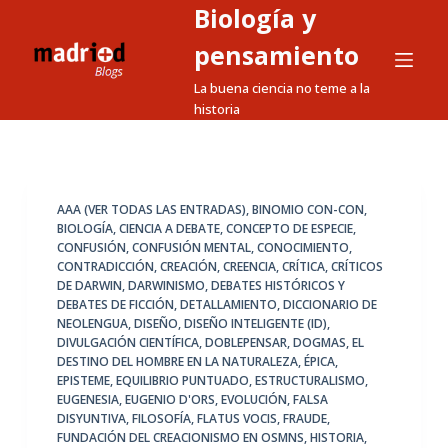
Biología y
S
a
pensamiento
l
La buena ciencia no teme a la
t
historia
a
r
a
l
AAA (VER TODAS LAS ENTRADAS)
,
BINOMIO CON-CON
,
BIOLOGÍA
,
CIENCIA A DEBATE
,
CONCEPTO DE ESPECIE
,
c
CONFUSIÓN
,
CONFUSIÓN MENTAL
,
CONOCIMIENTO
,
o
CONTRADICCIÓN
,
CREACIÓN
,
CREENCIA
,
CRÍTICA
,
CRÍTICOS
n
DE DARWIN
,
DARWINISMO
,
DEBATES HISTÓRICOS Y
DEBATES DE FICCIÓN
,
DETALLAMIENTO
,
DICCIONARIO DE
t
NEOLENGUA
,
DISEÑO
,
DISEÑO INTELIGENTE (ID)
,
e
DIVULGACIÓN CIENTÍFICA
,
DOBLEPENSAR
,
DOGMAS
,
EL
n
DESTINO DEL HOMBRE EN LA NATURALEZA
,
ÉPICA
,
EPISTEME
,
EQUILIBRIO PUNTUADO
,
ESTRUCTURALISMO
,
i
EUGENESIA
,
EUGENIO D'ORS
,
EVOLUCIÓN
,
FALSA
d
DISYUNTIVA
,
FILOSOFÍA
,
FLATUS VOCIS
,
FRAUDE
,
o
FUNDACIÓN DEL CREACIONISMO EN OSMNS
,
HISTORIA
,