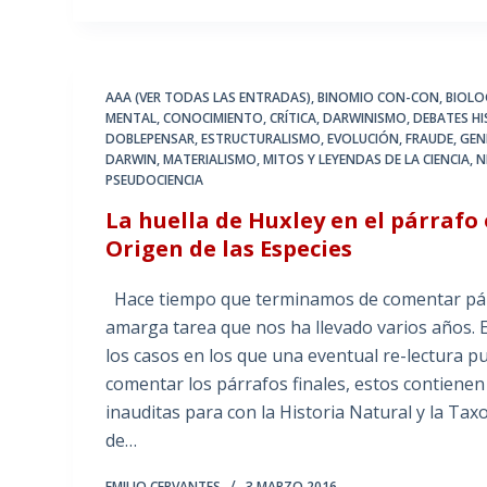
AAA (VER TODAS LAS ENTRADAS)
,
BINOMIO CON-CON
,
BIOLO
MENTAL
,
CONOCIMIENTO
,
CRÍTICA
,
DARWINISMO
,
DEBATES HI
DOBLEPENSAR
,
ESTRUCTURALISMO
,
EVOLUCIÓN
,
FRAUDE
,
GEN
DARWIN
,
MATERIALISMO
,
MITOS Y LEYENDAS DE LA CIENCIA
,
N
PSEUDOCIENCIA
La huella de Huxley en el párrafo
Origen de las Especies
Hace tiempo que terminamos de comentar párra
amarga tarea que nos ha llevado varios años. 
los casos en los que una eventual re-lectura p
comentar los párrafos finales, estos contienen
inauditas para con la Historia Natural y la Ta
de…
EMILIO CERVANTES
3 MARZO 2016