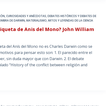
IÓN
,
CURIOSIDADES Y ANÉCDOTAS
,
DEBATES HISTÓRICOS Y DEBATES DE
OMBRA DE DARWIN
,
MATERIALISMO
,
MITOS Y LEYENDAS DE LA CIENCIA
tiqueta de Anis del Mono? John William
el Anís del Mono no es Charles Darwin como se
motivos para pensar esto son: 1. El parecido entre el
per, sin duda mayor que con Darwin. 2. El debate
ulado “History of the conflict between religión and