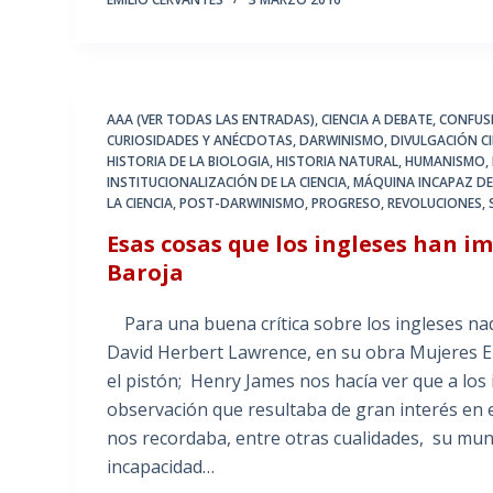
AAA (VER TODAS LAS ENTRADAS)
,
CIENCIA A DEBATE
,
CONFUS
CURIOSIDADES Y ANÉCDOTAS
,
DARWINISMO
,
DIVULGACIÓN CI
HISTORIA DE LA BIOLOGIA
,
HISTORIA NATURAL
,
HUMANISMO
,
INSTITUCIONALIZACIÓN DE LA CIENCIA
,
MÁQUINA INCAPAZ DE
LA CIENCIA
,
POST-DARWINISMO
,
PROGRESO
,
REVOLUCIONES
,
Esas cosas que los ingleses han i
Baroja
Para una buena crítica sobre los ingleses nad
David Herbert Lawrence, en su obra Mujeres E
el pistón; Henry James nos hacía ver que a los 
observación que resultaba de gran interés en e
nos recordaba, entre otras cualidades, su mu
incapacidad…