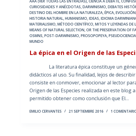
AAA (VER TODAS LAS ENTRADAS)
,
CIENCIA A DEBATE
,
CONFUS
CURIOSIDADES Y ANÉCDOTAS
,
DARWINISMO
,
DEBATES HISTÓR
DESTINO DEL HOMBRE EN LA NATURALEZA
,
ÉPICA
,
EVOLUCIÓN
HISTORIA NATURAL
,
HUMANISMO
,
IDEAS
,
IDIOMA DARWINIAN
MATERIALISMO
,
MÉTODO CIENTÍFICO
,
MITOS Y LEYENDAS DE L
MEANS OF NATURAL SELECTION
,
OR THE PRESERVATION OF FA
OSMNS
,
POST-DARWINISMO
,
PROSOPOPEYA
,
PSEUDOCIENCI
MUNDO
La épica en el Origen de las Espec
La literatura épica constituye un género es
didácticos al uso. Su finalidad, lejos de describ
consiste en conmover, emocionar al lector par
Origen de las Especies realizada en este blog a 
permitido obtener como conclusión que El…
EMILIO CERVANTES
21 SEPTIEMBRE 2016
1 COMENTARI