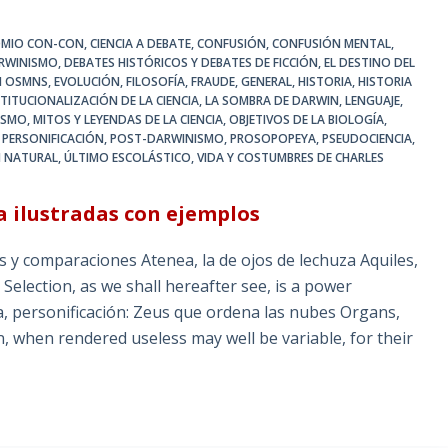
OMIO CON-CON
,
CIENCIA A DEBATE
,
CONFUSIÓN
,
CONFUSIÓN MENTAL
,
RWINISMO
,
DEBATES HISTÓRICOS Y DEBATES DE FICCIÓN
,
EL DESTINO DEL
N OSMNS
,
EVOLUCIÓN
,
FILOSOFÍA
,
FRAUDE
,
GENERAL
,
HISTORIA
,
HISTORIA
STITUCIONALIZACIÓN DE LA CIENCIA
,
LA SOMBRA DE DARWIN
,
LENGUAJE
,
ISMO
,
MITOS Y LEYENDAS DE LA CIENCIA
,
OBJETIVOS DE LA BIOLOGÍA
,
,
PERSONIFICACIÓN
,
POST-DARWINISMO
,
PROSOPOPEYA
,
PSEUDOCIENCIA
,
N NATURAL
,
ÚLTIMO ESCOLÁSTICO
,
VIDA Y COSTUMBRES DE CHARLES
ca ilustradas con ejemplos
araciones Atenea, la de ojos de lechuza Aquiles,
 Selection, as we shall hereafter see, is a power
 personificación: Zeus que ordena las nubes Organs,
on, when rendered useless may well be variable, for their