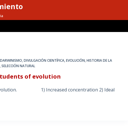
miento
ia
,
DARWINISMO
,
DIVULGACIÓN CIENTÍFICA
,
EVOLUCIÓN
,
HISTORIA DE LA
,
SELECCIÓN NATURAL
students of evolution
 of evolution. 1) Increased concentration 2) Ideal