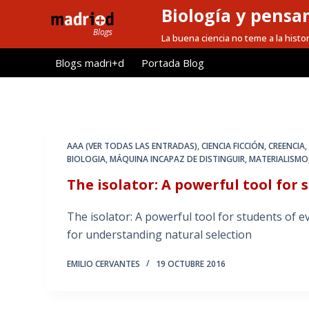
Biología y pensa
S
a
La buena ciencia no teme a la histor
l
Blogs madri+d
Portada Blog
t
a
r
a
l
AAA (VER TODAS LAS ENTRADAS)
,
CIENCIA FICCIÓN
,
CREENCIA
c
BIOLOGIA
,
MÁQUINA INCAPAZ DE DISTINGUIR
,
MATERIALISMO
o
The isolator: A powerful tool for 
n
t
The isolator: A powerful tool for students
e
for understanding natural selection
n
EMILIO CERVANTES
19 OCTUBRE 2016
i
d
o