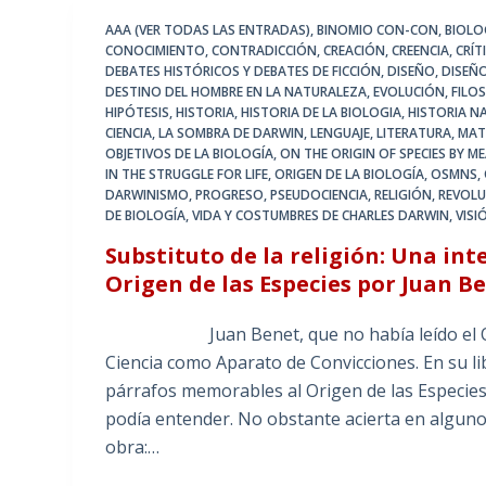
AAA (VER TODAS LAS ENTRADAS)
,
BINOMIO CON-CON
,
BIOLO
CONOCIMIENTO
,
CONTRADICCIÓN
,
CREACIÓN
,
CREENCIA
,
CRÍT
DEBATES HISTÓRICOS Y DEBATES DE FICCIÓN
,
DISEÑO
,
DISEÑO
DESTINO DEL HOMBRE EN LA NATURALEZA
,
EVOLUCIÓN
,
FILO
HIPÓTESIS
,
HISTORIA
,
HISTORIA DE LA BIOLOGIA
,
HISTORIA N
CIENCIA
,
LA SOMBRA DE DARWIN
,
LENGUAJE
,
LITERATURA
,
MAT
OBJETIVOS DE LA BIOLOGÍA
,
ON THE ORIGIN OF SPECIES BY 
IN THE STRUGGLE FOR LIFE
,
ORIGEN DE LA BIOLOGÍA
,
OSMNS
,
DARWINISMO
,
PROGRESO
,
PSEUDOCIENCIA
,
RELIGIÓN
,
REVOLU
DE BIOLOGÍA
,
VIDA Y COSTUMBRES DE CHARLES DARWIN
,
VIS
Substituto de la religión: Una in
Origen de las Especies por Juan B
Juan Benet, que no había leído el Origen d
Ciencia como Aparato de Convicciones. En su li
párrafos memorables al Origen de las Especies,
podía entender. No obstante acierta en alguno
obra:…