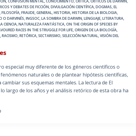
IÓN
,
CONFUSIÓN MENTAL
,
CONOCIMIENTO
,
CRÍTICA
,
CRÍTICOS DE DARWIN
,
ICOS Y DEBATES DE FICCIÓN
,
DIVULGACIÓN CIENTÍFICA
,
DOGMAS
,
EL
,
FILOSOFÍA
,
FRAUDE
,
GENERAL
,
HISTORIA
,
HISTORIA DE LA BIOLOGIA
,
O O DARVINÉS
,
INGSOC
,
LA SOMBRA DE DARWIN
,
LENGUAJE
,
LITERATURA
,
A CIENCIA
,
NATURALEZA FANTÁSTICA
,
ON THE ORIGIN OF SPECIES BY
VOURED RACES IN THE STRUGGLE FOR LIFE
,
ORIGEN DE LA BIOLOGÍA
,
A
,
RACISMO
,
RETÓRICA
,
SECTARISMO
,
SELECCIÓN NATURAL
,
VISIÓN DEL
ies
pecial muy diferente de los géneros científicos o
ir fenómenos naturales o de plantear hipótesis científicas,
a cambiar sus esquemas mentales. La lectura de El
lo largo de los años y el análisis retórico de esta obra ha
O