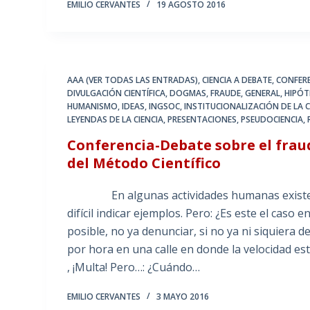
EMILIO CERVANTES
19 AGOSTO 2016
AAA (VER TODAS LAS ENTRADAS)
,
CIENCIA A DEBATE
,
CONFER
DIVULGACIÓN CIENTÍFICA
,
DOGMAS
,
FRAUDE
,
GENERAL
,
HIPÓT
HUMANISMO
,
IDEAS
,
INGSOC
,
INSTITUCIONALIZACIÓN DE LA C
LEYENDAS DE LA CIENCIA
,
PRESENTACIONES
,
PSEUDOCIENCIA
,
Conferencia-Debate sobre el fraude 
del Método Científico
En algunas actividades humanas existen est
difícil indicar ejemplos. Pero: ¿Es este el caso 
posible, no ya denunciar, si no ya ni siquiera 
por hora en una calle en donde la velocidad está
, ¡Multa! Pero…: ¿Cuándo…
EMILIO CERVANTES
3 MAYO 2016