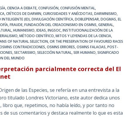
GÍA
,
CIENCIA A DEBATE
,
CONFUSIÓN
,
CONFUSIÓN MENTAL
,
ICA
,
CRÍTICOS DE DARWIN
,
CURIOSIDADES Y ANÉCDOTAS
,
DARWINISMO
,
 INTELIGENTE (ID)
,
DIVULGACIÓN CIENTÍFICA
,
DOBLEPENSAR
,
DOGMAS
,
EL
SOFÍA
,
FRAUDE
,
FUNDACIÓN DEL CREACIONISMO EN OSMNS
,
GENERAL
,
ATURAL
,
HUMANISMO
,
IDEAS
,
INGSOC
,
INSTITUCIONALIZACIÓN DE LA
ERIALISMO
,
MÉTODO CIENTÍFICO
,
MITOS Y LEYENDAS DE LA CIENCIA
,
MEANS OF NATURAL SELECTION
,
OR THE PRESERVATION OF FAVOURED RACES
OSMNS CONTRADICCIONES
,
OSMNS ERRORES
,
OSMNS FALACIAS
,
POST-
CIONES
,
SECTARISMO
,
SELECCIÓN NATURAL
,
SER HUMANO
,
SIGNIFICADO
IÓN DEL MUNDO
terpretación parcialmente correcta del El
enet
e las Especies, se refería en una entrevista a la
bro titulado Londres Victoriano, este autor dedica unos
 libro que, repetimos, no había leído, y por tanto no
s de sus comentarios y destaca realmente lo que es esta