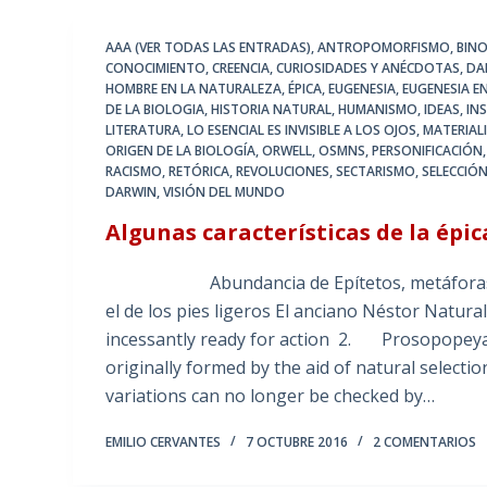
AAA (VER TODAS LAS ENTRADAS)
,
ANTROPOMORFISMO
,
BIN
CONOCIMIENTO
,
CREENCIA
,
CURIOSIDADES Y ANÉCDOTAS
,
DA
HOMBRE EN LA NATURALEZA
,
ÉPICA
,
EUGENESIA
,
EUGENESIA E
DE LA BIOLOGIA
,
HISTORIA NATURAL
,
HUMANISMO
,
IDEAS
,
IN
LITERATURA
,
LO ESENCIAL ES INVISIBLE A LOS OJOS
,
MATERIAL
ORIGEN DE LA BIOLOGÍA
,
ORWELL
,
OSMNS
,
PERSONIFICACIÓN
RACISMO
,
RETÓRICA
,
REVOLUCIONES
,
SECTARISMO
,
SELECCIÓ
DARWIN
,
VISIÓN DEL MUNDO
Algunas características de la épi
Abundancia de Epítetos, metáforas y comp
el de los pies ligeros El anciano Néstor Natural
incessantly ready for action 2. Prosopopeya,
originally formed by the aid of natural selecti
variations can no longer be checked by…
EMILIO CERVANTES
7 OCTUBRE 2016
2 COMENTARIOS