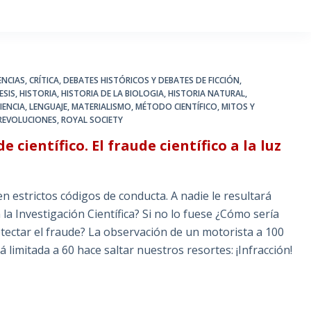
ENCIAS
,
CRÍTICA
,
DEBATES HISTÓRICOS Y DEBATES DE FICCIÓN
,
ESIS
,
HISTORIA
,
HISTORIA DE LA BIOLOGIA
,
HISTORIA NATURAL
,
IENCIA
,
LENGUAJE
,
MATERIALISMO
,
MÉTODO CIENTÍFICO
,
MITOS Y
REVOLUCIONES
,
ROYAL SOCIETY
científico. El fraude científico a la luz
rictos códigos de conducta. A nadie le resultará
en la Investigación Científica? Si no lo fuese ¿Cómo sería
detectar el fraude? La observación de un motorista a 100
 limitada a 60 hace saltar nuestros resortes: ¡Infracción!