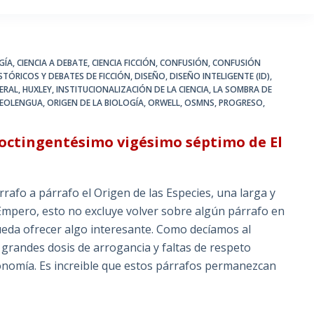
GÍA
,
CIENCIA A DEBATE
,
CIENCIA FICCIÓN
,
CONFUSIÓN
,
CONFUSIÓN
STÓRICOS Y DEBATES DE FICCIÓN
,
DISEÑO
,
DISEÑO INTELIGENTE (ID)
,
ERAL
,
HUXLEY
,
INSTITUCIONALIZACIÓN DE LA CIENCIA
,
LA SOMBRA DE
EOLENGUA
,
ORIGEN DE LA BIOLOGÍA
,
ORWELL
,
OSMNS
,
PROGRESO
,
 octingentésimo vigésimo séptimo de El
fo a párrafo el Origen de las Especies, una larga y
Empero, esto no excluye volver sobre algún párrafo en
ueda ofrecer algo interesante. Como decíamos al
 grandes dosis de arrogancia y faltas de respeto
xonomía. Es increible que estos párrafos permanezcan