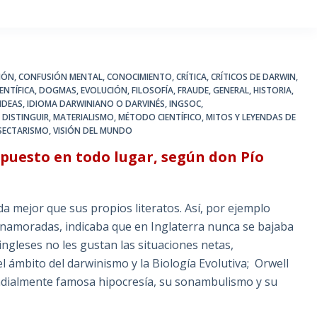
IÓN
,
CONFUSIÓN MENTAL
,
CONOCIMIENTO
,
CRÍTICA
,
CRÍTICOS DE DARWIN
,
ENTÍFICA
,
DOGMAS
,
EVOLUCIÓN
,
FILOSOFÍA
,
FRAUDE
,
GENERAL
,
HISTORIA
,
IDEAS
,
IDIOMA DARWINIANO O DARVINÉS
,
INGSOC
,
 DISTINGUIR
,
MATERIALISMO
,
MÉTODO CIENTÍFICO
,
MITOS Y LEYENDAS DE
SECTARISMO
,
VISIÓN DEL MUNDO
mpuesto en todo lugar, según don Pío
a mejor que sus propios literatos. Así, por ejemplo
namoradas, indicaba que en Inglaterra nunca se bajaba
ingleses no les gustan las situaciones netas,
l ámbito del darwinismo y la Biología Evolutiva; Orwell
ndialmente famosa hipocresía, su sonambulismo y su