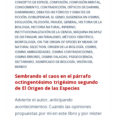
CONCEPTO DE ESPECIE
,
CONFUSIÓN
,
CONFUSIÓN MENTAL
,
CONOCIMIENTO
,
CONTRADICCIÓN
,
CRÍTICOS DE DARWIN
,
DARWINISMO
,
DEBATES HISTÓRICOS Y DEBATES DE
FICCIÓN
,
DOBLEPENSAR
,
EL GENIO
,
EUGENESIA EN OSMNS
,
EVOLUCIÓN
,
FILOSOFÍA
,
FRAUDE
,
GENERAL
,
HISTORIA DE LA
BIOLOGIA
,
HISTORIA NATURAL
,
INFIERNO
,
INSTITUCIONALIZACIÓN DE LA CIENCIA
,
MÁQUINA INCAPAZ
DE DISTINGUIR
,
MATERIALISMO
,
MÉTODO CIENTÍFICO
,
MORFOLOGÍA
,
ON THE ORIGIN OF SPECIES BY MEANS OF
NATURAL SELECTION
,
ORIGEN DE LA BIOLOGÍA
,
OSMNS
,
OSMNS AMBIGÜEDADES
,
OSMNS CONTRADICCIONES
,
OSMNS ERRORES
,
OSMNS FALACIAS
,
PSEUDOCIENCIA
,
SECTARISMO
,
SIGNIFICADO DE BIOLOGÍA
,
VISIÓN DEL
MUNDO
Sembrando el caos en el párrafo
octingentésimo trigésimo segundo
de El Origen de las Especies
Advierte el autor, anticipando
acontecimientos: Cuando las opiniones
propuestas por mí en este libro y por míster