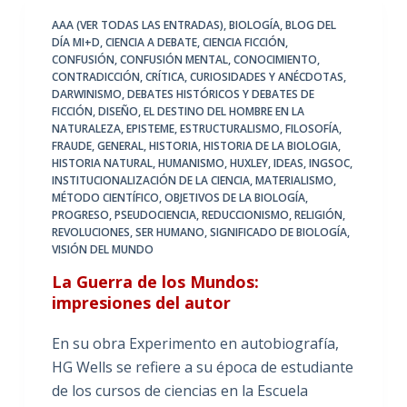
AAA (VER TODAS LAS ENTRADAS)
,
BIOLOGÍA
,
BLOG DEL
DÍA MI+D
,
CIENCIA A DEBATE
,
CIENCIA FICCIÓN
,
CONFUSIÓN
,
CONFUSIÓN MENTAL
,
CONOCIMIENTO
,
CONTRADICCIÓN
,
CRÍTICA
,
CURIOSIDADES Y ANÉCDOTAS
,
DARWINISMO
,
DEBATES HISTÓRICOS Y DEBATES DE
FICCIÓN
,
DISEÑO
,
EL DESTINO DEL HOMBRE EN LA
NATURALEZA
,
EPISTEME
,
ESTRUCTURALISMO
,
FILOSOFÍA
,
FRAUDE
,
GENERAL
,
HISTORIA
,
HISTORIA DE LA BIOLOGIA
,
HISTORIA NATURAL
,
HUMANISMO
,
HUXLEY
,
IDEAS
,
INGSOC
,
INSTITUCIONALIZACIÓN DE LA CIENCIA
,
MATERIALISMO
,
MÉTODO CIENTÍFICO
,
OBJETIVOS DE LA BIOLOGÍA
,
PROGRESO
,
PSEUDOCIENCIA
,
REDUCCIONISMO
,
RELIGIÓN
,
REVOLUCIONES
,
SER HUMANO
,
SIGNIFICADO DE BIOLOGÍA
,
VISIÓN DEL MUNDO
La Guerra de los Mundos:
impresiones del autor
En su obra Experimento en autobiografía,
HG Wells se refiere a su época de estudiante
de los cursos de ciencias en la Escuela