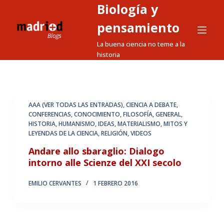
Biología y
S
a
pensamiento
l
La buena ciencia no teme a la
t
historia
a
r
a
l
AAA (VER TODAS LAS ENTRADAS)
,
CIENCIA A DEBATE
,
CONFERENCIAS
,
CONOCIMIENTO
,
FILOSOFÍA
,
GENERAL
,
c
HISTORIA
,
HUMANISMO
,
IDEAS
,
MATERIALISMO
,
MITOS Y
o
LEYENDAS DE LA CIENCIA
,
RELIGIÓN
,
VIDEOS
n
Andare allo sbaraglio: Dialogo
t
intorno alle Scienze del XXI secolo
e
n
EMILIO CERVANTES
1 FEBRERO 2016
i
d
o