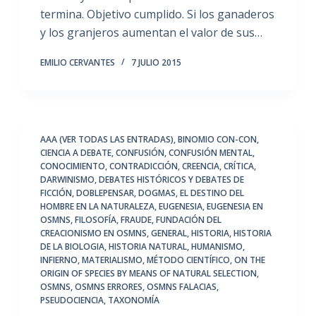
termina. Objetivo cumplido. Si los ganaderos
y los granjeros aumentan el valor de sus…
EMILIO CERVANTES
7 JULIO 2015
AAA (VER TODAS LAS ENTRADAS)
,
BINOMIO CON-CON
,
CIENCIA A DEBATE
,
CONFUSIÓN
,
CONFUSIÓN MENTAL
,
CONOCIMIENTO
,
CONTRADICCIÓN
,
CREENCIA
,
CRÍTICA
,
DARWINISMO
,
DEBATES HISTÓRICOS Y DEBATES DE
FICCIÓN
,
DOBLEPENSAR
,
DOGMAS
,
EL DESTINO DEL
HOMBRE EN LA NATURALEZA
,
EUGENESIA
,
EUGENESIA EN
OSMNS
,
FILOSOFÍA
,
FRAUDE
,
FUNDACIÓN DEL
CREACIONISMO EN OSMNS
,
GENERAL
,
HISTORIA
,
HISTORIA
DE LA BIOLOGIA
,
HISTORIA NATURAL
,
HUMANISMO
,
INFIERNO
,
MATERIALISMO
,
MÉTODO CIENTÍFICO
,
ON THE
ORIGIN OF SPECIES BY MEANS OF NATURAL SELECTION
,
OSMNS
,
OSMNS ERRORES
,
OSMNS FALACIAS
,
PSEUDOCIENCIA
,
TAXONOMÍA