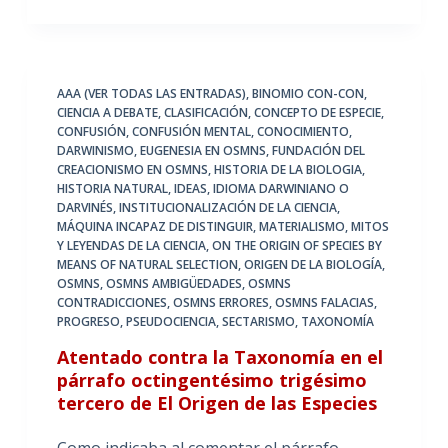
AAA (VER TODAS LAS ENTRADAS)
,
BINOMIO CON-CON
,
CIENCIA A DEBATE
,
CLASIFICACIÓN
,
CONCEPTO DE ESPECIE
,
CONFUSIÓN
,
CONFUSIÓN MENTAL
,
CONOCIMIENTO
,
DARWINISMO
,
EUGENESIA EN OSMNS
,
FUNDACIÓN DEL
CREACIONISMO EN OSMNS
,
HISTORIA DE LA BIOLOGIA
,
HISTORIA NATURAL
,
IDEAS
,
IDIOMA DARWINIANO O
DARVINÉS
,
INSTITUCIONALIZACIÓN DE LA CIENCIA
,
MÁQUINA INCAPAZ DE DISTINGUIR
,
MATERIALISMO
,
MITOS
Y LEYENDAS DE LA CIENCIA
,
ON THE ORIGIN OF SPECIES BY
MEANS OF NATURAL SELECTION
,
ORIGEN DE LA BIOLOGÍA
,
OSMNS
,
OSMNS AMBIGÜEDADES
,
OSMNS
CONTRADICCIONES
,
OSMNS ERRORES
,
OSMNS FALACIAS
,
PROGRESO
,
PSEUDOCIENCIA
,
SECTARISMO
,
TAXONOMÍA
Atentado contra la Taxonomía en el
párrafo octingentésimo trigésimo
tercero de El Origen de las Especies
Como indicaba al comentar el párrafo