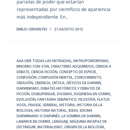
parcelas de poder que estarían
representadas por científicos de apariencia
más independiente. En…
EMILIO CERVANTES
21 AGOSTO 2015
AAA (VER TODAS LAS ENTRADAS)
,
ANTROPOMORFISMO
,
BINOMIO CON-CON
,
CARACTERES ADQUIRIDOS
,
CIENCIA A
DEBATE
,
CIENCIA FICCIÓN
,
CONCEPTO DE ESPECIE
,
CONFUSIÓN
,
CONFUSIÓN MENTAL
,
CONOCIMIENTO
,
CREACIÓN
,
CREENCIA
,
CRÍTICA
,
CRÍTICOS DE DARWIN
,
DARWINISMO
,
DEBATES HISTÓRICOS Y DEBATES DE
FICCIÓN
,
DOBLEPENSAR
,
DOGMAS
,
EUGENESIA EN OSMNS
,
EVOLUCIÓN
,
FANTASMA SEMÁNTICO
,
FILOSOFÍA
,
FLATUS
VOCIS
,
FRAUDE
,
GENERAL
,
HISTORIA
,
HISTORIA DE LA
BIOLOGIA
,
HISTORIA NATURAL
,
IDEAS
,
IDIOMA
DARWINIANO O DARVINÉS
,
LA SOMBRA DE DARWIN
,
LAMARCK EN OSMNS
,
LENGUAJE
,
MÁQUINA INCAPAZ DE
DISTINGUIR
,
MATERIALISMO
,
ORIGEN DE LA BIOLOGÍA
,