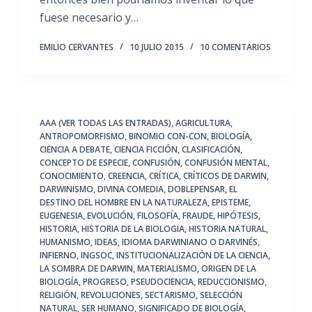
fuese necesario y…
EMILIO CERVANTES
10 JULIO 2015
10 COMENTARIOS
AAA (VER TODAS LAS ENTRADAS)
,
AGRICULTURA
,
ANTROPOMORFISMO
,
BINOMIO CON-CON
,
BIOLOGÍA
,
CIENCIA A DEBATE
,
CIENCIA FICCIÓN
,
CLASIFICACIÓN
,
CONCEPTO DE ESPECIE
,
CONFUSIÓN
,
CONFUSIÓN MENTAL
,
CONOCIMIENTO
,
CREENCIA
,
CRÍTICA
,
CRÍTICOS DE DARWIN
,
DARWINISMO
,
DIVINA COMEDIA
,
DOBLEPENSAR
,
EL
DESTINO DEL HOMBRE EN LA NATURALEZA
,
EPISTEME
,
EUGENESIA
,
EVOLUCIÓN
,
FILOSOFÍA
,
FRAUDE
,
HIPÓTESIS
,
HISTORIA
,
HISTORIA DE LA BIOLOGIA
,
HISTORIA NATURAL
,
HUMANISMO
,
IDEAS
,
IDIOMA DARWINIANO O DARVINÉS
,
INFIERNO
,
INGSOC
,
INSTITUCIONALIZACIÓN DE LA CIENCIA
,
LA SOMBRA DE DARWIN
,
MATERIALISMO
,
ORIGEN DE LA
BIOLOGÍA
,
PROGRESO
,
PSEUDOCIENCIA
,
REDUCCIONISMO
,
RELIGIÓN
,
REVOLUCIONES
,
SECTARISMO
,
SELECCIÓN
NATURAL
,
SER HUMANO
,
SIGNIFICADO DE BIOLOGÍA
,