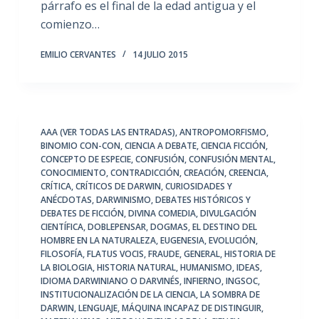
párrafo es el final de la edad antigua y el
comienzo…
EMILIO CERVANTES
14 JULIO 2015
AAA (VER TODAS LAS ENTRADAS)
,
ANTROPOMORFISMO
,
BINOMIO CON-CON
,
CIENCIA A DEBATE
,
CIENCIA FICCIÓN
,
CONCEPTO DE ESPECIE
,
CONFUSIÓN
,
CONFUSIÓN MENTAL
,
CONOCIMIENTO
,
CONTRADICCIÓN
,
CREACIÓN
,
CREENCIA
,
CRÍTICA
,
CRÍTICOS DE DARWIN
,
CURIOSIDADES Y
ANÉCDOTAS
,
DARWINISMO
,
DEBATES HISTÓRICOS Y
DEBATES DE FICCIÓN
,
DIVINA COMEDIA
,
DIVULGACIÓN
CIENTÍFICA
,
DOBLEPENSAR
,
DOGMAS
,
EL DESTINO DEL
HOMBRE EN LA NATURALEZA
,
EUGENESIA
,
EVOLUCIÓN
,
FILOSOFÍA
,
FLATUS VOCIS
,
FRAUDE
,
GENERAL
,
HISTORIA DE
LA BIOLOGIA
,
HISTORIA NATURAL
,
HUMANISMO
,
IDEAS
,
IDIOMA DARWINIANO O DARVINÉS
,
INFIERNO
,
INGSOC
,
INSTITUCIONALIZACIÓN DE LA CIENCIA
,
LA SOMBRA DE
DARWIN
,
LENGUAJE
,
MÁQUINA INCAPAZ DE DISTINGUIR
,