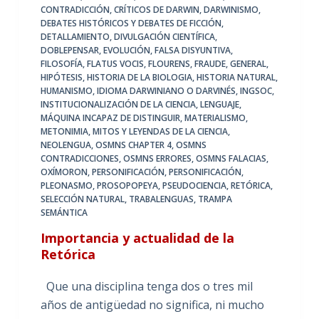
CONTRADICCIÓN
,
CRÍTICOS DE DARWIN
,
DARWINISMO
,
DEBATES HISTÓRICOS Y DEBATES DE FICCIÓN
,
DETALLAMIENTO
,
DIVULGACIÓN CIENTÍFICA
,
DOBLEPENSAR
,
EVOLUCIÓN
,
FALSA DISYUNTIVA
,
FILOSOFÍA
,
FLATUS VOCIS
,
FLOURENS
,
FRAUDE
,
GENERAL
,
HIPÓTESIS
,
HISTORIA DE LA BIOLOGIA
,
HISTORIA NATURAL
,
HUMANISMO
,
IDIOMA DARWINIANO O DARVINÉS
,
INGSOC
,
INSTITUCIONALIZACIÓN DE LA CIENCIA
,
LENGUAJE
,
MÁQUINA INCAPAZ DE DISTINGUIR
,
MATERIALISMO
,
METONIMIA
,
MITOS Y LEYENDAS DE LA CIENCIA
,
NEOLENGUA
,
OSMNS CHAPTER 4
,
OSMNS
CONTRADICCIONES
,
OSMNS ERRORES
,
OSMNS FALACIAS
,
OXÍMORON
,
PERSONIFICACIÓN
,
PERSONIFICACIÓN
,
PLEONASMO
,
PROSOPOPEYA
,
PSEUDOCIENCIA
,
RETÓRICA
,
SELECCIÓN NATURAL
,
TRABALENGUAS
,
TRAMPA
SEMÁNTICA
Importancia y actualidad de la
Retórica
Que una disciplina tenga dos o tres mil
años de antigüedad no significa, ni mucho