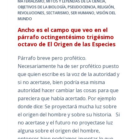
MATERIALISMO
,
MITOS Y LEYENDAS DE LA CIENCIA
,
OBJETIVOS DE LA BIOLOGÍA
,
PSEUDOCIENCIA
,
RELIGIÓN
,
REVOLUCIONES
,
SECTARISMO
,
SER HUMANO
,
VISIÓN DEL
MUNDO
Ancho es el campo que veo en el
párrafo octingentésimo trigésimo
octavo de El Origen de las Especies
Párrafo breve pero profético.
Necesariamente ha de ser profético puesto
que quien escribe es la voz de la autoridad y
si no acertase, bien podría esa misma
autoridad hacer cambiar las cosas para que
pareciera que había acertado. Por ejemplo
donde dice: Se proyectará mucha luz sobre
el origen del hombre y sobre su historia. Si
no acertase y el futuro no proyectase luz
alguna sobre el origen del hombre,
entonces bien podríamos inventar lo que