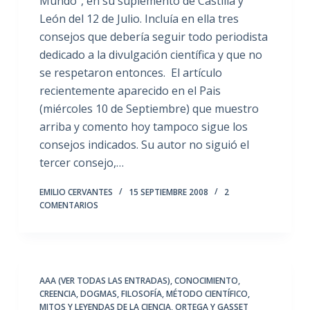
Mundo”, en su suplemento de Castilla y
León del 12 de Julio. Incluía en ella tres
consejos que debería seguir todo periodista
dedicado a la divulgación científica y que no
se respetaron entonces. El artículo
recientemente aparecido en el Pais
(miércoles 10 de Septiembre) que muestro
arriba y comento hoy tampoco sigue los
consejos indicados. Su autor no siguió el
tercer consejo,…
EMILIO CERVANTES
15 SEPTIEMBRE 2008
2
COMENTARIOS
AAA (VER TODAS LAS ENTRADAS)
,
CONOCIMIENTO
,
CREENCIA
,
DOGMAS
,
FILOSOFÍA
,
MÉTODO CIENTÍFICO
,
MITOS Y LEYENDAS DE LA CIENCIA
,
ORTEGA Y GASSET