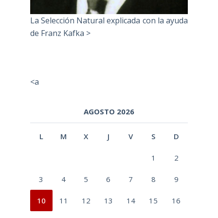
La Selección Natural explicada con la ayuda
de Franz Kafka >
<a
AGOSTO 2026
L
M
X
J
V
S
D
1
2
3
4
5
6
7
8
9
10
11
12
13
14
15
16