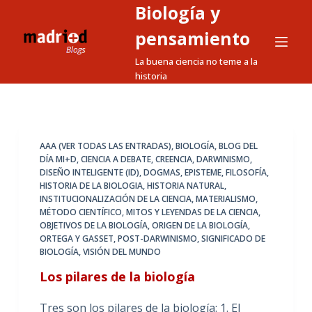
Biología y
S
a
pensamiento
l
La buena ciencia no teme a la
t
historia
a
r
a
l
AAA (VER TODAS LAS ENTRADAS)
,
BIOLOGÍA
,
BLOG DEL
DÍA MI+D
,
CIENCIA A DEBATE
,
CREENCIA
,
DARWINISMO
,
c
DISEÑO INTELIGENTE (ID)
,
DOGMAS
,
EPISTEME
,
FILOSOFÍA
,
o
HISTORIA DE LA BIOLOGIA
,
HISTORIA NATURAL
,
n
INSTITUCIONALIZACIÓN DE LA CIENCIA
,
MATERIALISMO
,
MÉTODO CIENTÍFICO
,
MITOS Y LEYENDAS DE LA CIENCIA
,
t
OBJETIVOS DE LA BIOLOGÍA
,
ORIGEN DE LA BIOLOGÍA
,
e
ORTEGA Y GASSET
,
POST-DARWINISMO
,
SIGNIFICADO DE
n
BIOLOGÍA
,
VISIÓN DEL MUNDO
i
Los pilares de la biología
d
o
Tres son los pilares de la biología: 1. El