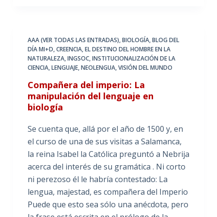
AAA (VER TODAS LAS ENTRADAS)
,
BIOLOGÍA
,
BLOG DEL
DÍA MI+D
,
CREENCIA
,
EL DESTINO DEL HOMBRE EN LA
NATURALEZA
,
INGSOC
,
INSTITUCIONALIZACIÓN DE LA
CIENCIA
,
LENGUAJE
,
NEOLENGUA
,
VISIÓN DEL MUNDO
Compañera del imperio: La
manipulación del lenguaje en
biología
Se cuenta que, allá por el año de 1500 y, en
el curso de una de sus visitas a Salamanca,
la reina Isabel la Católica preguntó a Nebrija
acerca del interés de su gramática . Ni corto
ni perezoso él le habría contestado: La
lengua, majestad, es compañera del Imperio
Puede que esto sea sólo una anécdota, pero
la frase está escrita en el prólogo de la