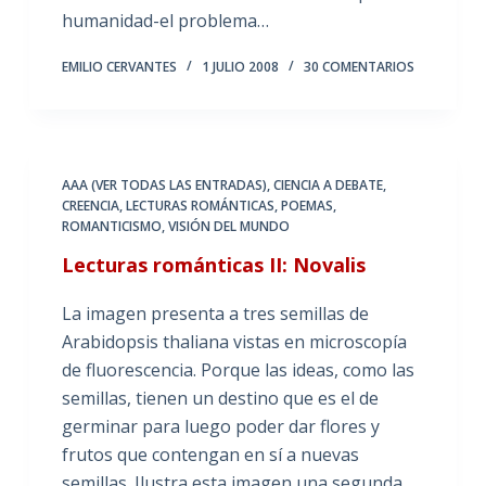
humanidad-el problema…
EMILIO CERVANTES
1 JULIO 2008
30 COMENTARIOS
AAA (VER TODAS LAS ENTRADAS)
,
CIENCIA A DEBATE
,
CREENCIA
,
LECTURAS ROMÁNTICAS
,
POEMAS
,
ROMANTICISMO
,
VISIÓN DEL MUNDO
Lecturas románticas II: Novalis
La imagen presenta a tres semillas de
Arabidopsis thaliana vistas en microscopía
de fluorescencia. Porque las ideas, como las
semillas, tienen un destino que es el de
germinar para luego poder dar flores y
frutos que contengan en sí a nuevas
semillas. Ilustra esta imagen una segunda