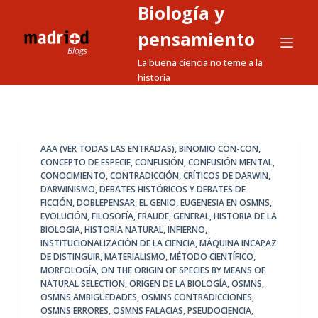
Biología y
S
a
pensamiento
l
La buena ciencia no teme a la
t
historia
a
r
a
l
AAA (VER TODAS LAS ENTRADAS)
,
BINOMIO CON-CON
,
CONCEPTO DE ESPECIE
,
CONFUSIÓN
,
CONFUSIÓN MENTAL
,
c
CONOCIMIENTO
,
CONTRADICCIÓN
,
CRÍTICOS DE DARWIN
,
o
DARWINISMO
,
DEBATES HISTÓRICOS Y DEBATES DE
n
FICCIÓN
,
DOBLEPENSAR
,
EL GENIO
,
EUGENESIA EN OSMNS
,
EVOLUCIÓN
,
FILOSOFÍA
,
FRAUDE
,
GENERAL
,
HISTORIA DE LA
t
BIOLOGIA
,
HISTORIA NATURAL
,
INFIERNO
,
e
INSTITUCIONALIZACIÓN DE LA CIENCIA
,
MÁQUINA INCAPAZ
n
DE DISTINGUIR
,
MATERIALISMO
,
MÉTODO CIENTÍFICO
,
MORFOLOGÍA
,
ON THE ORIGIN OF SPECIES BY MEANS OF
i
NATURAL SELECTION
,
ORIGEN DE LA BIOLOGÍA
,
OSMNS
,
d
OSMNS AMBIGÜEDADES
,
OSMNS CONTRADICCIONES
,
o
OSMNS ERRORES
,
OSMNS FALACIAS
,
PSEUDOCIENCIA
,