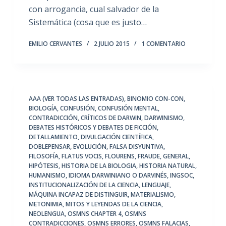
con arrogancia, cual salvador de la
Sistemática (cosa que es justo…
EMILIO CERVANTES
2 JULIO 2015
1 COMENTARIO
AAA (VER TODAS LAS ENTRADAS)
,
BINOMIO CON-CON
,
BIOLOGÍA
,
CONFUSIÓN
,
CONFUSIÓN MENTAL
,
CONTRADICCIÓN
,
CRÍTICOS DE DARWIN
,
DARWINISMO
,
DEBATES HISTÓRICOS Y DEBATES DE FICCIÓN
,
DETALLAMIENTO
,
DIVULGACIÓN CIENTÍFICA
,
DOBLEPENSAR
,
EVOLUCIÓN
,
FALSA DISYUNTIVA
,
FILOSOFÍA
,
FLATUS VOCIS
,
FLOURENS
,
FRAUDE
,
GENERAL
,
HIPÓTESIS
,
HISTORIA DE LA BIOLOGIA
,
HISTORIA NATURAL
,
HUMANISMO
,
IDIOMA DARWINIANO O DARVINÉS
,
INGSOC
,
INSTITUCIONALIZACIÓN DE LA CIENCIA
,
LENGUAJE
,
MÁQUINA INCAPAZ DE DISTINGUIR
,
MATERIALISMO
,
METONIMIA
,
MITOS Y LEYENDAS DE LA CIENCIA
,
NEOLENGUA
,
OSMNS CHAPTER 4
,
OSMNS
CONTRADICCIONES
,
OSMNS ERRORES
,
OSMNS FALACIAS
,