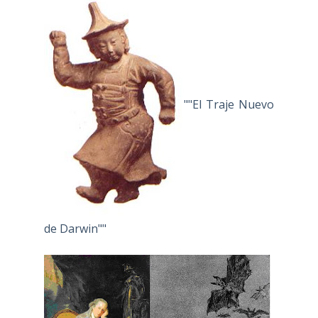
""El Traje Nuevo
de Darwin""