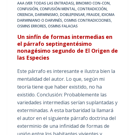
AAA (VER TODAS LAS ENTRADAS)
,
BINOMIO CON-CON
,
CONFUSIÓN
,
CONFUSIÓN MENTAL
,
CONTRADICCIÓN
,
CREENCIA
,
DARWINISMO
,
DOBLEPENSAR
,
FRAUDE
,
IDIOMA
DARWINIANO O DARVINÉS
,
OSMNS CONTRADICCIONES
,
OSMNS ERRORES
,
OSMNS FALACIAS
Un sinfín de formas intermedias en
el párrafo septingentésimo
nonagésimo segundo de El Origen de
las Especies
Este párrafo es interesante e ilustra bien la
mentalidad del autor. Lo que, según mi
teoría tiene que haber existido, no ha
existido. Conclusión: Probablemente las
variedades intermedias serían suplantadas y
exterminadas. A esta barbaridad la llamará
el autor en el siguiente párrafo doctrina del
exterminio de una infinidad de formas de
unión entre los habitantes vivientes y