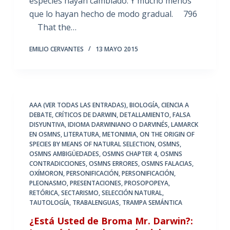
especies hayan cambiado. Y mucho menos
que lo hayan hecho de modo gradual. 796
That the…
EMILIO CERVANTES
13 MAYO 2015
AAA (VER TODAS LAS ENTRADAS)
,
BIOLOGÍA
,
CIENCIA A
DEBATE
,
CRÍTICOS DE DARWIN
,
DETALLAMIENTO
,
FALSA
DISYUNTIVA
,
IDIOMA DARWINIANO O DARVINÉS
,
LAMARCK
EN OSMNS
,
LITERATURA
,
METONIMIA
,
ON THE ORIGIN OF
SPECIES BY MEANS OF NATURAL SELECTION
,
OSMNS
,
OSMNS AMBIGÜEDADES
,
OSMNS CHAPTER 4
,
OSMNS
CONTRADICCIONES
,
OSMNS ERRORES
,
OSMNS FALACIAS
,
OXÍMORON
,
PERSONIFICACIÓN
,
PERSONIFICACIÓN
,
PLEONASMO
,
PRESENTACIONES
,
PROSOPOPEYA
,
RETÓRICA
,
SECTARISMO
,
SELECCIÓN NATURAL
,
TAUTOLOGÍA
,
TRABALENGUAS
,
TRAMPA SEMÁNTICA
¿Está Usted de Broma Mr. Darwin?: