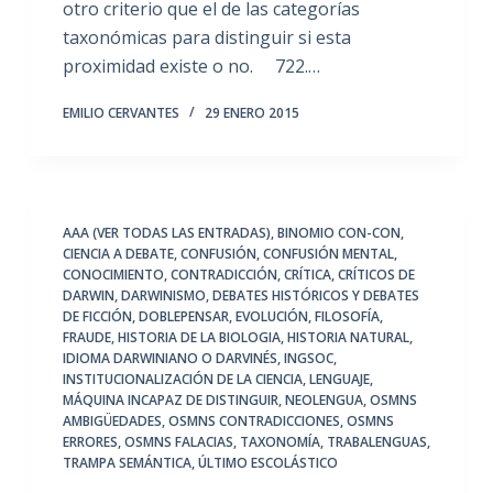
otro criterio que el de las categorías
taxonómicas para distinguir si esta
proximidad existe o no. 722.…
EMILIO CERVANTES
29 ENERO 2015
AAA (VER TODAS LAS ENTRADAS)
,
BINOMIO CON-CON
,
CIENCIA A DEBATE
,
CONFUSIÓN
,
CONFUSIÓN MENTAL
,
CONOCIMIENTO
,
CONTRADICCIÓN
,
CRÍTICA
,
CRÍTICOS DE
DARWIN
,
DARWINISMO
,
DEBATES HISTÓRICOS Y DEBATES
DE FICCIÓN
,
DOBLEPENSAR
,
EVOLUCIÓN
,
FILOSOFÍA
,
FRAUDE
,
HISTORIA DE LA BIOLOGIA
,
HISTORIA NATURAL
,
IDIOMA DARWINIANO O DARVINÉS
,
INGSOC
,
INSTITUCIONALIZACIÓN DE LA CIENCIA
,
LENGUAJE
,
MÁQUINA INCAPAZ DE DISTINGUIR
,
NEOLENGUA
,
OSMNS
AMBIGÜEDADES
,
OSMNS CONTRADICCIONES
,
OSMNS
ERRORES
,
OSMNS FALACIAS
,
TAXONOMÍA
,
TRABALENGUAS
,
TRAMPA SEMÁNTICA
,
ÚLTIMO ESCOLÁSTICO