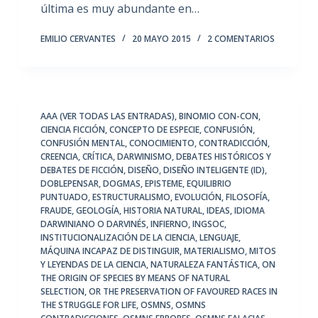
última es muy abundante en…
EMILIO CERVANTES
20 MAYO 2015
2 COMENTARIOS
AAA (VER TODAS LAS ENTRADAS)
,
BINOMIO CON-CON
,
CIENCIA FICCIÓN
,
CONCEPTO DE ESPECIE
,
CONFUSIÓN
,
CONFUSIÓN MENTAL
,
CONOCIMIENTO
,
CONTRADICCIÓN
,
CREENCIA
,
CRÍTICA
,
DARWINISMO
,
DEBATES HISTÓRICOS Y
DEBATES DE FICCIÓN
,
DISEÑO
,
DISEÑO INTELIGENTE (ID)
,
DOBLEPENSAR
,
DOGMAS
,
EPISTEME
,
EQUILIBRIO
PUNTUADO
,
ESTRUCTURALISMO
,
EVOLUCIÓN
,
FILOSOFÍA
,
FRAUDE
,
GEOLOGÍA
,
HISTORIA NATURAL
,
IDEAS
,
IDIOMA
DARWINIANO O DARVINÉS
,
INFIERNO
,
INGSOC
,
INSTITUCIONALIZACIÓN DE LA CIENCIA
,
LENGUAJE
,
MÁQUINA INCAPAZ DE DISTINGUIR
,
MATERIALISMO
,
MITOS
Y LEYENDAS DE LA CIENCIA
,
NATURALEZA FANTÁSTICA
,
ON
THE ORIGIN OF SPECIES BY MEANS OF NATURAL
SELECTION
,
OR THE PRESERVATION OF FAVOURED RACES IN
THE STRUGGLE FOR LIFE
,
OSMNS
,
OSMNS