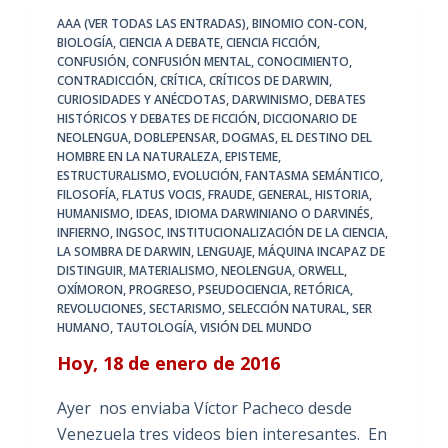
AAA (VER TODAS LAS ENTRADAS)
,
BINOMIO CON-CON
,
BIOLOGÍA
,
CIENCIA A DEBATE
,
CIENCIA FICCIÓN
,
CONFUSIÓN
,
CONFUSIÓN MENTAL
,
CONOCIMIENTO
,
CONTRADICCIÓN
,
CRÍTICA
,
CRÍTICOS DE DARWIN
,
CURIOSIDADES Y ANÉCDOTAS
,
DARWINISMO
,
DEBATES
HISTÓRICOS Y DEBATES DE FICCIÓN
,
DICCIONARIO DE
NEOLENGUA
,
DOBLEPENSAR
,
DOGMAS
,
EL DESTINO DEL
HOMBRE EN LA NATURALEZA
,
EPISTEME
,
ESTRUCTURALISMO
,
EVOLUCIÓN
,
FANTASMA SEMÁNTICO
,
FILOSOFÍA
,
FLATUS VOCIS
,
FRAUDE
,
GENERAL
,
HISTORIA
,
HUMANISMO
,
IDEAS
,
IDIOMA DARWINIANO O DARVINÉS
,
INFIERNO
,
INGSOC
,
INSTITUCIONALIZACIÓN DE LA CIENCIA
,
LA SOMBRA DE DARWIN
,
LENGUAJE
,
MÁQUINA INCAPAZ DE
DISTINGUIR
,
MATERIALISMO
,
NEOLENGUA
,
ORWELL
,
OXÍMORON
,
PROGRESO
,
PSEUDOCIENCIA
,
RETÓRICA
,
REVOLUCIONES
,
SECTARISMO
,
SELECCIÓN NATURAL
,
SER
HUMANO
,
TAUTOLOGÍA
,
VISIÓN DEL MUNDO
Hoy, 18 de enero de 2016
Ayer nos enviaba Víctor Pacheco desde
Venezuela tres videos bien interesantes. En