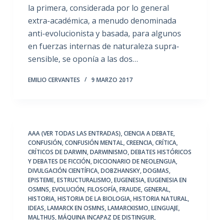
la primera, considerada por lo general
extra-académica, a menudo denominada
anti-evolucionista y basada, para algunos
en fuerzas internas de naturaleza supra-
sensible, se oponía a las dos…
EMILIO CERVANTES
9 MARZO 2017
AAA (VER TODAS LAS ENTRADAS)
,
CIENCIA A DEBATE
,
CONFUSIÓN
,
CONFUSIÓN MENTAL
,
CREENCIA
,
CRÍTICA
,
CRÍTICOS DE DARWIN
,
DARWINISMO
,
DEBATES HISTÓRICOS
Y DEBATES DE FICCIÓN
,
DICCIONARIO DE NEOLENGUA
,
DIVULGACIÓN CIENTÍFICA
,
DOBZHANSKY
,
DOGMAS
,
EPISTEME
,
ESTRUCTURALISMO
,
EUGENESIA
,
EUGENESIA EN
OSMNS
,
EVOLUCIÓN
,
FILOSOFÍA
,
FRAUDE
,
GENERAL
,
HISTORIA
,
HISTORIA DE LA BIOLOGIA
,
HISTORIA NATURAL
,
IDEAS
,
LAMARCK EN OSMNS
,
LAMARCKISMO
,
LENGUAJE
,
MALTHUS
,
MÁQUINA INCAPAZ DE DISTINGUIR
,