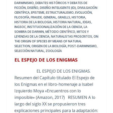
DARWINISMO
,
DEBATES HISTÓRICOS Y DEBATES DE
FICCIÓN
,
DISEÑO
,
DISEÑO INTELIGENTE (ID)
,
DIVULGACIÓN
CIENTÍFICA
,
EPISTEME
,
ESTRUCTURALISMO
,
EVOLUCIÓN
,
FILOSOFÍA
,
FRAUDE
,
GENERAL
,
GRAELLS
,
HISTORIA
,
HISTORIA DE LA BIOLOGIA
,
HISTORIA NATURAL
,
IDEAS
,
INGSOC
,
INSTITUCIONALIZACIÓN DE LA CIENCIA
,
LA
SOMBRA DE DARWIN
,
MÉTODO CIENTÍFICO
,
MITOS Y
LEYENDAS DE LA CIENCIA
,
NATURALISTAS PROSCRITOS
,
ON
THE ORIGIN OF SPECIES BY MEANS OF NATURAL
SELECTION
,
ORIGEN DE LA BIOLOGÍA
,
POST-DARWINISMO
,
SELECCIÓN NATURAL
,
ZOOLOGÍA
EL ESPEJO DE LOS ENIGMAS
EL ESPEJO DE LOS ENIGMAS.
Resumen del Capítulo titulado El Espejo de
los Enigmas en el libro-homenaje a Isabel
Izquierdo Moya «Encuentros con lo
imposible» (Amazon, 2017) RESUMEN A lo
largo del siglo XX se propusieron tres
explicaciones principales para la adaptación: