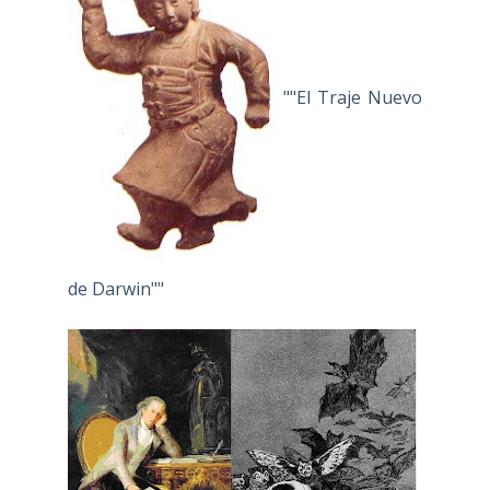
""El Traje Nuevo
de Darwin""