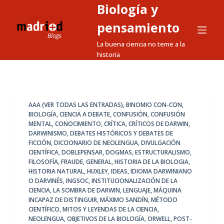
Biología y
S
a
pensamiento
l
La buena ciencia no teme a la
t
historia
a
r
a
l
AAA (VER TODAS LAS ENTRADAS)
,
BINOMIO CON-CON
,
BIOLOGÍA
,
CIENCIA A DEBATE
,
CONFUSIÓN
,
CONFUSIÓN
c
MENTAL
,
CONOCIMIENTO
,
CRÍTICA
,
CRÍTICOS DE DARWIN
,
o
DARWINISMO
,
DEBATES HISTÓRICOS Y DEBATES DE
n
FICCIÓN
,
DICCIONARIO DE NEOLENGUA
,
DIVULGACIÓN
CIENTÍFICA
,
DOBLEPENSAR
,
DOGMAS
,
ESTRUCTURALISMO
,
t
FILOSOFÍA
,
FRAUDE
,
GENERAL
,
HISTORIA DE LA BIOLOGIA
,
e
HISTORIA NATURAL
,
HUXLEY
,
IDEAS
,
IDIOMA DARWINIANO
n
O DARVINÉS
,
INGSOC
,
INSTITUCIONALIZACIÓN DE LA
CIENCIA
,
LA SOMBRA DE DARWIN
,
LENGUAJE
,
MÁQUINA
i
INCAPAZ DE DISTINGUIR
,
MÁXIMO SANDÍN
,
MÉTODO
d
CIENTÍFICO
,
MITOS Y LEYENDAS DE LA CIENCIA
,
o
NEOLENGUA
,
OBJETIVOS DE LA BIOLOGÍA
,
ORWELL
,
POST-