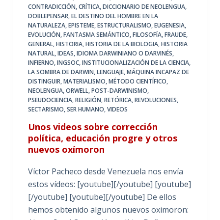
CONTRADICCIÓN
,
CRÍTICA
,
DICCIONARIO DE NEOLENGUA
,
DOBLEPENSAR
,
EL DESTINO DEL HOMBRE EN LA
NATURALEZA
,
EPISTEME
,
ESTRUCTURALISMO
,
EUGENESIA
,
EVOLUCIÓN
,
FANTASMA SEMÁNTICO
,
FILOSOFÍA
,
FRAUDE
,
GENERAL
,
HISTORIA
,
HISTORIA DE LA BIOLOGIA
,
HISTORIA
NATURAL
,
IDEAS
,
IDIOMA DARWINIANO O DARVINÉS
,
INFIERNO
,
INGSOC
,
INSTITUCIONALIZACIÓN DE LA CIENCIA
,
LA SOMBRA DE DARWIN
,
LENGUAJE
,
MÁQUINA INCAPAZ DE
DISTINGUIR
,
MATERIALISMO
,
MÉTODO CIENTÍFICO
,
NEOLENGUA
,
ORWELL
,
POST-DARWINISMO
,
PSEUDOCIENCIA
,
RELIGIÓN
,
RETÓRICA
,
REVOLUCIONES
,
SECTARISMO
,
SER HUMANO
,
VIDEOS
Unos videos sobre corrección
política, educación progre y otros
nuevos oxímoron
Víctor Pacheco desde Venezuela nos envía
estos vídeos: [youtube][/youtube] [youtube]
[/youtube] [youtube][/youtube] De ellos
hemos obtenido algunos nuevos oximoron: