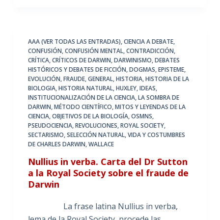
AAA (VER TODAS LAS ENTRADAS)
,
CIENCIA A DEBATE
,
CONFUSIÓN
,
CONFUSIÓN MENTAL
,
CONTRADICCIÓN
,
CRÍTICA
,
CRÍTICOS DE DARWIN
,
DARWINISMO
,
DEBATES
HISTÓRICOS Y DEBATES DE FICCIÓN
,
DOGMAS
,
EPISTEME
,
EVOLUCIÓN
,
FRAUDE
,
GENERAL
,
HISTORIA
,
HISTORIA DE LA
BIOLOGIA
,
HISTORIA NATURAL
,
HUXLEY
,
IDEAS
,
INSTITUCIONALIZACIÓN DE LA CIENCIA
,
LA SOMBRA DE
DARWIN
,
MÉTODO CIENTÍFICO
,
MITOS Y LEYENDAS DE LA
CIENCIA
,
OBJETIVOS DE LA BIOLOGÍA
,
OSMNS
,
PSEUDOCIENCIA
,
REVOLUCIONES
,
ROYAL SOCIETY
,
SECTARISMO
,
SELECCIÓN NATURAL
,
VIDA Y COSTUMBRES
DE CHARLES DARWIN
,
WALLACE
Nullius in verba. Carta del Dr Sutton
a la Royal Society sobre el fraude de
Darwin
La frase latina Nullius in verba,
lema de la Royal Society, procede las