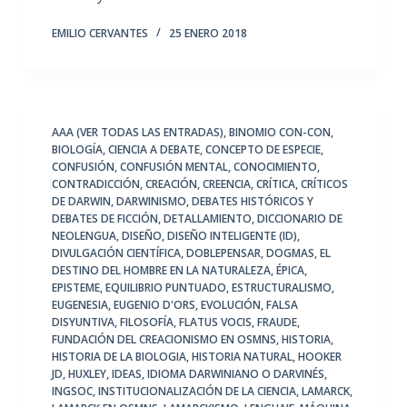
EMILIO CERVANTES
25 ENERO 2018
AAA (VER TODAS LAS ENTRADAS)
,
BINOMIO CON-CON
,
BIOLOGÍA
,
CIENCIA A DEBATE
,
CONCEPTO DE ESPECIE
,
CONFUSIÓN
,
CONFUSIÓN MENTAL
,
CONOCIMIENTO
,
CONTRADICCIÓN
,
CREACIÓN
,
CREENCIA
,
CRÍTICA
,
CRÍTICOS
DE DARWIN
,
DARWINISMO
,
DEBATES HISTÓRICOS Y
DEBATES DE FICCIÓN
,
DETALLAMIENTO
,
DICCIONARIO DE
NEOLENGUA
,
DISEÑO
,
DISEÑO INTELIGENTE (ID)
,
DIVULGACIÓN CIENTÍFICA
,
DOBLEPENSAR
,
DOGMAS
,
EL
DESTINO DEL HOMBRE EN LA NATURALEZA
,
ÉPICA
,
EPISTEME
,
EQUILIBRIO PUNTUADO
,
ESTRUCTURALISMO
,
EUGENESIA
,
EUGENIO D'ORS
,
EVOLUCIÓN
,
FALSA
DISYUNTIVA
,
FILOSOFÍA
,
FLATUS VOCIS
,
FRAUDE
,
FUNDACIÓN DEL CREACIONISMO EN OSMNS
,
HISTORIA
,
HISTORIA DE LA BIOLOGIA
,
HISTORIA NATURAL
,
HOOKER
JD
,
HUXLEY
,
IDEAS
,
IDIOMA DARWINIANO O DARVINÉS
,
INGSOC
,
INSTITUCIONALIZACIÓN DE LA CIENCIA
,
LAMARCK
,