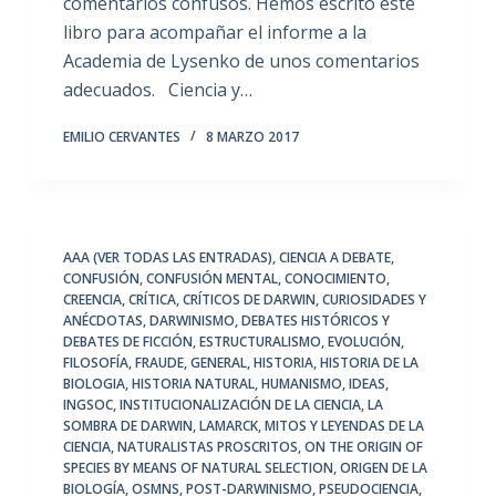
comentarios confusos. Hemos escrito este
libro para acompañar el informe a la
Academia de Lysenko de unos comentarios
adecuados. Ciencia y…
EMILIO CERVANTES
8 MARZO 2017
AAA (VER TODAS LAS ENTRADAS)
,
CIENCIA A DEBATE
,
CONFUSIÓN
,
CONFUSIÓN MENTAL
,
CONOCIMIENTO
,
CREENCIA
,
CRÍTICA
,
CRÍTICOS DE DARWIN
,
CURIOSIDADES Y
ANÉCDOTAS
,
DARWINISMO
,
DEBATES HISTÓRICOS Y
DEBATES DE FICCIÓN
,
ESTRUCTURALISMO
,
EVOLUCIÓN
,
FILOSOFÍA
,
FRAUDE
,
GENERAL
,
HISTORIA
,
HISTORIA DE LA
BIOLOGIA
,
HISTORIA NATURAL
,
HUMANISMO
,
IDEAS
,
INGSOC
,
INSTITUCIONALIZACIÓN DE LA CIENCIA
,
LA
SOMBRA DE DARWIN
,
LAMARCK
,
MITOS Y LEYENDAS DE LA
CIENCIA
,
NATURALISTAS PROSCRITOS
,
ON THE ORIGIN OF
SPECIES BY MEANS OF NATURAL SELECTION
,
ORIGEN DE LA
BIOLOGÍA
,
OSMNS
,
POST-DARWINISMO
,
PSEUDOCIENCIA
,