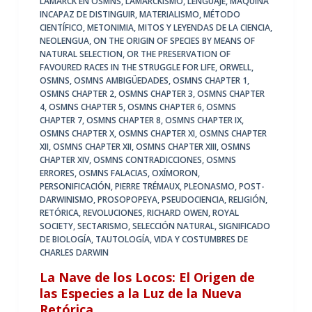
LAMARCK EN OSMNS
,
LAMARCKISMO
,
LENGUAJE
,
MÁQUINA
INCAPAZ DE DISTINGUIR
,
MATERIALISMO
,
MÉTODO
CIENTÍFICO
,
METONIMIA
,
MITOS Y LEYENDAS DE LA CIENCIA
,
NEOLENGUA
,
ON THE ORIGIN OF SPECIES BY MEANS OF
NATURAL SELECTION
,
OR THE PRESERVATION OF
FAVOURED RACES IN THE STRUGGLE FOR LIFE
,
ORWELL
,
OSMNS
,
OSMNS AMBIGÜEDADES
,
OSMNS CHAPTER 1
,
OSMNS CHAPTER 2
,
OSMNS CHAPTER 3
,
OSMNS CHAPTER
4
,
OSMNS CHAPTER 5
,
OSMNS CHAPTER 6
,
OSMNS
CHAPTER 7
,
OSMNS CHAPTER 8
,
OSMNS CHAPTER IX
,
OSMNS CHAPTER X
,
OSMNS CHAPTER XI
,
OSMNS CHAPTER
XII
,
OSMNS CHAPTER XII
,
OSMNS CHAPTER XIII
,
OSMNS
CHAPTER XIV
,
OSMNS CONTRADICCIONES
,
OSMNS
ERRORES
,
OSMNS FALACIAS
,
OXÍMORON
,
PERSONIFICACIÓN
,
PIERRE TRÉMAUX
,
PLEONASMO
,
POST-
DARWINISMO
,
PROSOPOPEYA
,
PSEUDOCIENCIA
,
RELIGIÓN
,
RETÓRICA
,
REVOLUCIONES
,
RICHARD OWEN
,
ROYAL
SOCIETY
,
SECTARISMO
,
SELECCIÓN NATURAL
,
SIGNIFICADO
DE BIOLOGÍA
,
TAUTOLOGÍA
,
VIDA Y COSTUMBRES DE
CHARLES DARWIN
La Nave de los Locos: El Origen de
las Especies a la Luz de la Nueva
Retórica