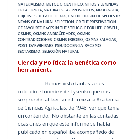
MATERIALISMO
,
MÉTODO CIENTÍFICO
,
MITOS Y LEYENDAS
DE LA CIENCIA
,
NATURALISTAS PROSCRITOS
,
NEOLENGUA
,
OBJETIVOS DE LA BIOLOGÍA
,
ON THE ORIGIN OF SPECIES BY
MEANS OF NATURAL SELECTION
,
OR THE PRESERVATION
OF FAVOURED RACES IN THE STRUGGLE FOR LIFE
,
ORWELL
,
OSMNS
,
OSMNS AMBIGÜEDADES
,
OSMNS
CONTRADICCIONES
,
OSMNS ERRORES
,
OSMNS FALACIAS
,
POST-DARWINISMO
,
PSEUDOCIENCIA
,
RACISMO
,
SECTARISMO
,
SELECCIÓN NATURAL
Ciencia y Política: la Genética como
herramienta
Hemos visto tantas veces
criticado el nombre de Lysenko que nos
sorprendió al leer su informe a la Academía
de Ciencias Agrícolas, de 1948, ver que tenía
un contenido. No obstante en las contadas
ocasiones en que este informe se había
publicado en español iba acompañado de