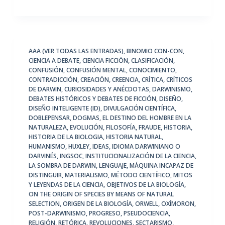
AAA (VER TODAS LAS ENTRADAS)
,
BINOMIO CON-CON
,
CIENCIA A DEBATE
,
CIENCIA FICCIÓN
,
CLASIFICACIÓN
,
CONFUSIÓN
,
CONFUSIÓN MENTAL
,
CONOCIMIENTO
,
CONTRADICCIÓN
,
CREACIÓN
,
CREENCIA
,
CRÍTICA
,
CRÍTICOS
DE DARWIN
,
CURIOSIDADES Y ANÉCDOTAS
,
DARWINISMO
,
DEBATES HISTÓRICOS Y DEBATES DE FICCIÓN
,
DISEÑO
,
DISEÑO INTELIGENTE (ID)
,
DIVULGACIÓN CIENTÍFICA
,
DOBLEPENSAR
,
DOGMAS
,
EL DESTINO DEL HOMBRE EN LA
NATURALEZA
,
EVOLUCIÓN
,
FILOSOFÍA
,
FRAUDE
,
HISTORIA
,
HISTORIA DE LA BIOLOGIA
,
HISTORIA NATURAL
,
HUMANISMO
,
HUXLEY
,
IDEAS
,
IDIOMA DARWINIANO O
DARVINÉS
,
INGSOC
,
INSTITUCIONALIZACIÓN DE LA CIENCIA
,
LA SOMBRA DE DARWIN
,
LENGUAJE
,
MÁQUINA INCAPAZ DE
DISTINGUIR
,
MATERIALISMO
,
MÉTODO CIENTÍFICO
,
MITOS
Y LEYENDAS DE LA CIENCIA
,
OBJETIVOS DE LA BIOLOGÍA
,
ON THE ORIGIN OF SPECIES BY MEANS OF NATURAL
SELECTION
,
ORIGEN DE LA BIOLOGÍA
,
ORWELL
,
OXÍMORON
,
POST-DARWINISMO
,
PROGRESO
,
PSEUDOCIENCIA
,
RELIGIÓN
,
RETÓRICA
,
REVOLUCIONES
,
SECTARISMO
,