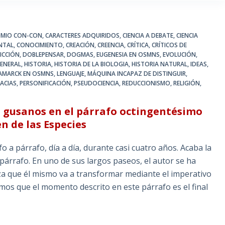
OMIO CON-CON
,
CARACTERES ADQUIRIDOS
,
CIENCIA A DEBATE
,
CIENCIA
NTAL
,
CONOCIMIENTO
,
CREACIÓN
,
CREENCIA
,
CRÍTICA
,
CRÍTICOS DE
FICCIÓN
,
DOBLEPENSAR
,
DOGMAS
,
EUGENESIA EN OSMNS
,
EVOLUCIÓN
,
ENERAL
,
HISTORIA
,
HISTORIA DE LA BIOLOGIA
,
HISTORIA NATURAL
,
IDEAS
,
AMARCK EN OSMNS
,
LENGUAJE
,
MÁQUINA INCAPAZ DE DISTINGUIR
,
ACIAS
,
PERSONIFICACIÓN
,
PSEUDOCIENCIA
,
REDUCCIONISMO
,
RELIGIÓN
,
o gusanos en el párrafo octingentésimo
n de las Especies
 a párrafo, día a día, durante casi cuatro años. Acaba la
 párrafo. En uno de sus largos paseos, el autor se ha
za que él mismo va a transformar mediante el imperativo
mos que el momento descrito en este párrafo es el final