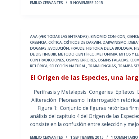
EMILIO CERVANTES
5 NOVIEMBRE 2015
AAA (VER TODAS LAS ENTRADAS)
,
BINOMIO CON-CON
,
CIENC
CREENCIA
,
CRÍTICA
,
CRÍTICOS DE DARWIN
,
DARWINISMO
,
DEBAT
DOGMAS
,
EVOLUCIÓN
,
FRAUDE
,
HISTORIA DE LA BIOLOGIA
,
HI
DE DISTINGUIR
,
MÉTODO CIENTÍFICO
,
METONIMIA
,
MITOS Y LE
CONTRADICCIONES
,
OSMNS ERRORES
,
OSMNS FALACIAS
,
OXÍ
RETÓRICA
,
SELECCIÓN NATURAL
,
TRABALENGUAS
,
TRAMPA SE
El Origen de las Especies, una larg
Perífrasis y Metalepsis Congeries Epítetos
Aliteración Pleonasmo Interrogaci
Figura 1: Conjunto de figuras retóricas firm
análisis del capítulo 4 del Origen de las Espec
consiste en la confusión entre selección y mejo
EMILIO CERVANTES
1 SEPTIEMBRE 2015
1 COMENTARIO