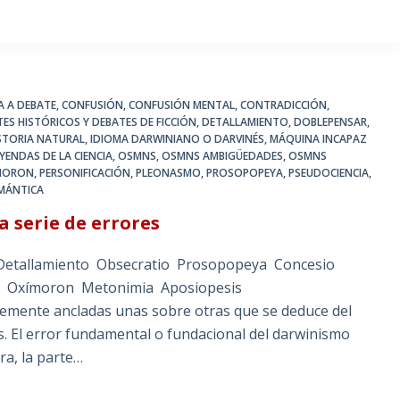
IA A DEBATE
,
CONFUSIÓN
,
CONFUSIÓN MENTAL
,
CONTRADICCIÓN
,
ES HISTÓRICOS Y DEBATES DE FICCIÓN
,
DETALLAMIENTO
,
DOBLEPENSAR
,
STORIA NATURAL
,
IDIOMA DARWINIANO O DARVINÉS
,
MÁQUINA INCAPAZ
YENDAS DE LA CIENCIA
,
OSMNS
,
OSMNS AMBIGÜEDADES
,
OSMNS
MORON
,
PERSONIFICACIÓN
,
PLEONASMO
,
PROSOPOPEYA
,
PSEUDOCIENCIA
,
MÁNTICA
a serie de errores
 Detallamiento Obsecratio Prosopopeya Concesio
ón retórica Oxímoron Metonimia Aposiopesis
emente ancladas unas sobre otras que se deduce del
ies. El error fundamental o fundacional del darwinismo
ra, la parte…