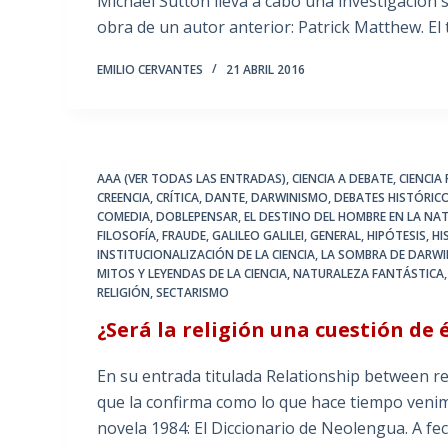
Michael Sutton lleva a cabo una investigación 
obra de un autor anterior: Patrick Matthew. El 
EMILIO CERVANTES
21 ABRIL 2016
AAA (VER TODAS LAS ENTRADAS)
,
CIENCIA A DEBATE
,
CIENCIA 
CREENCIA
,
CRÍTICA
,
DANTE
,
DARWINISMO
,
DEBATES HISTÓRICO
COMEDIA
,
DOBLEPENSAR
,
EL DESTINO DEL HOMBRE EN LA NA
FILOSOFÍA
,
FRAUDE
,
GALILEO GALILEI
,
GENERAL
,
HIPÓTESIS
,
HI
INSTITUCIONALIZACIÓN DE LA CIENCIA
,
LA SOMBRA DE DARW
MITOS Y LEYENDAS DE LA CIENCIA
,
NATURALEZA FANTÁSTICA
RELIGIÓN
,
SECTARISMO
¿Será la religión una cuestión de é
En su entrada titulada Relationship between re
que la confirma como lo que hace tiempo venimo
novela 1984: El Diccionario de Neolengua. A fec