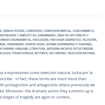
TE
,
CIENCIA FICCIÓN
,
CONFUSIÓN
,
CONFUSIÓN MENTAL
,
CONOCIMIENTO
,
URIOSIDADES Y ANÉCDOTAS
,
DARWINISMO
,
DEBATES HISTÓRICOS Y
 PÁRRAFO MONUMENTAL
,
EVOLUCIÓN
,
FANTASMA SEMÁNTICO
,
FILOSOFÍA
,
URAL
,
HUMANISMO
,
HUMOR
,
IDEAS
,
IDIOMA DARWINIANO O DARVINÉS
,
DE DARWIN
,
LENGUAJE
,
LITERATURA
,
MÁQUINA INCAPAZ DE DISTINGUIR
,
ALACIAS
,
PSEUDOCIENCIA
,
RETÓRICA
,
SECTARISMO
,
SELECCIÓN NATURAL
 a expresiones como selección natural, lucha por la
escribe: In fact, these terms are much more than
ith protagonists and antagonists where previously we
seed. Moreover, the dramatic action they summon up is
ual stages of tragedy are agon or contest,…