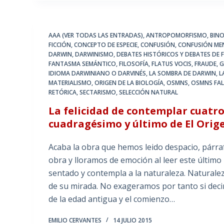
AAA (VER TODAS LAS ENTRADAS)
,
ANTROPOMORFISMO
,
BIN
FICCIÓN
,
CONCEPTO DE ESPECIE
,
CONFUSIÓN
,
CONFUSIÓN ME
DARWIN
,
DARWINISMO
,
DEBATES HISTÓRICOS Y DEBATES DE 
FANTASMA SEMÁNTICO
,
FILOSOFÍA
,
FLATUS VOCIS
,
FRAUDE
,
G
IDIOMA DARWINIANO O DARVINÉS
,
LA SOMBRA DE DARWIN
,
L
MATERIALISMO
,
ORIGEN DE LA BIOLOGÍA
,
OSMNS
,
OSMNS FAL
RETÓRICA
,
SECTARISMO
,
SELECCIÓN NATURAL
La felicidad de contemplar cuatr
cuadragésimo y último de El Orige
Acaba la obra que hemos leido despacio, párrafo
obra y lloramos de emoción al leer este último
sentado y contempla a la naturaleza. Naturale
de su mirada. No exageramos por tanto si deci
de la edad antigua y el comienzo…
EMILIO CERVANTES
14 JULIO 2015