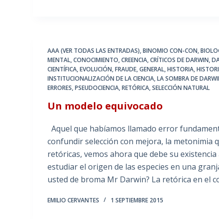
AAA (VER TODAS LAS ENTRADAS)
,
BINOMIO CON-CON
,
BIOLO
MENTAL
,
CONOCIMIENTO
,
CREENCIA
,
CRÍTICOS DE DARWIN
,
D
CIENTÍFICA
,
EVOLUCIÓN
,
FRAUDE
,
GENERAL
,
HISTORIA
,
HISTORI
INSTITUCIONALIZACIÓN DE LA CIENCIA
,
LA SOMBRA DE DARW
ERRORES
,
PSEUDOCIENCIA
,
RETÓRICA
,
SELECCIÓN NATURAL
Un modelo equivocado
Aquel que habíamos llamado error fundamental
confundir selección con mejora, la metonimia
retóricas, vemos ahora que debe su existencia
estudiar el origen de las especies en una granja
usted de broma Mr Darwin? La retórica en el 
EMILIO CERVANTES
1 SEPTIEMBRE 2015