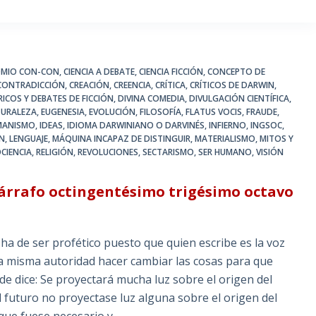
OMIO CON-CON
,
CIENCIA A DEBATE
,
CIENCIA FICCIÓN
,
CONCEPTO DE
CONTRADICCIÓN
,
CREACIÓN
,
CREENCIA
,
CRÍTICA
,
CRÍTICOS DE DARWIN
,
ICOS Y DEBATES DE FICCIÓN
,
DIVINA COMEDIA
,
DIVULGACIÓN CIENTÍFICA
,
TURALEZA
,
EUGENESIA
,
EVOLUCIÓN
,
FILOSOFÍA
,
FLATUS VOCIS
,
FRAUDE
,
MANISMO
,
IDEAS
,
IDIOMA DARWINIANO O DARVINÉS
,
INFIERNO
,
INGSOC
,
IN
,
LENGUAJE
,
MÁQUINA INCAPAZ DE DISTINGUIR
,
MATERIALISMO
,
MITOS Y
CIENCIA
,
RELIGIÓN
,
REVOLUCIONES
,
SECTARISMO
,
SER HUMANO
,
VISIÓN
párrafo octingentésimo trigésimo octavo
ha de ser profético puesto que quien escribe es la voz
esa misma autoridad hacer cambiar las cosas para que
e dice: Se proyectará mucha luz sobre el origen del
l futuro no proyectase luz alguna sobre el origen del