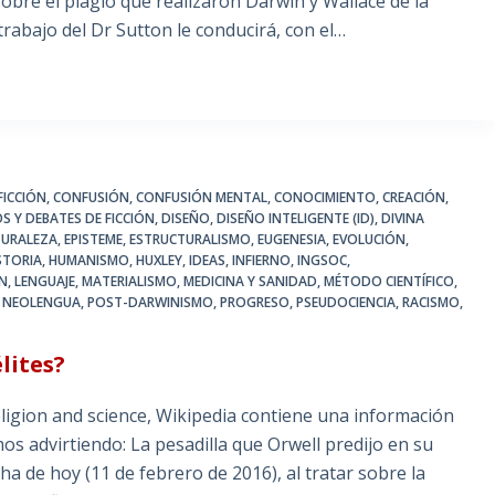
sobre el plagio que realizaron Darwin y Wallace de la
trabajo del Dr Sutton le conducirá, con el…
FICCIÓN
,
CONFUSIÓN
,
CONFUSIÓN MENTAL
,
CONOCIMIENTO
,
CREACIÓN
,
S Y DEBATES DE FICCIÓN
,
DISEÑO
,
DISEÑO INTELIGENTE (ID)
,
DIVINA
TURALEZA
,
EPISTEME
,
ESTRUCTURALISMO
,
EUGENESIA
,
EVOLUCIÓN
,
STORIA
,
HUMANISMO
,
HUXLEY
,
IDEAS
,
INFIERNO
,
INGSOC
,
IN
,
LENGUAJE
,
MATERIALISMO
,
MEDICINA Y SANIDAD
,
MÉTODO CIENTÍFICO
,
,
NEOLENGUA
,
POST-DARWINISMO
,
PROGRESO
,
PSEUDOCIENCIA
,
RACISMO
,
lites?
ligion and science, Wikipedia contiene una información
s advirtiendo: La pesadilla que Orwell predijo en su
ha de hoy (11 de febrero de 2016), al tratar sobre la