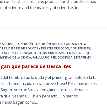
he conflict thesis remains popular for the public, it has
of science and the majority of scientists in…
IA A DEBATE
,
CONFUSIÓN
,
CONFUSIÓN MENTAL
,
CONOCIMIENTO
,
DOTAS
,
DEBATES HISTÓRICOS Y DEBATES DE FICCIÓN
,
DOBLEPENSAR
,
SOFÍA
,
FRAUDE
,
GENERAL
,
HISTORIA
,
HUMANISMO
,
IDEAS
,
LENGUAJE
,
EYENDAS DE LA CIENCIA
,
PARVULARIO
,
PSEUDOCIENCIA
,
SECTARISMO
agan que parece de Descartes
d del hombre fue la duda y el primer gran defecto la fe
a verdad condensada en tan breve frase! Diríamos que es
l Sagan. Acierta: Nunca tengamos certeza de nada,
ora que, veamos……..bien pensado…….y siendo
que habla Sagan como…