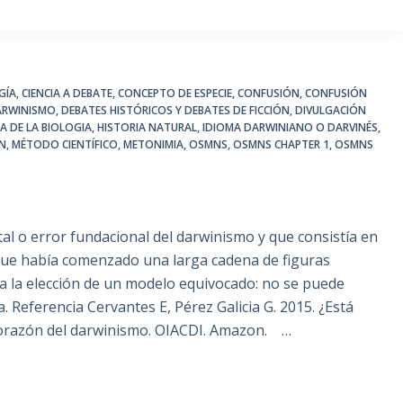
GÍA
,
CIENCIA A DEBATE
,
CONCEPTO DE ESPECIE
,
CONFUSIÓN
,
CONFUSIÓN
ARWINISMO
,
DEBATES HISTÓRICOS Y DEBATES DE FICCIÓN
,
DIVULGACIÓN
A DE LA BIOLOGIA
,
HISTORIA NATURAL
,
IDIOMA DARWINIANO O DARVINÉS
,
IN
,
MÉTODO CIENTÍFICO
,
METONIMIA
,
OSMNS
,
OSMNS CHAPTER 1
,
OSMNS
 o error fundacional del darwinismo y que consistía en
 que había comenzado una larga cadena de figuras
 a la elección de un modelo equivocado: no se puede
. Referencia Cervantes E, Pérez Galicia G. 2015. ¿Está
corazón del darwinismo. OIACDI. Amazon. …