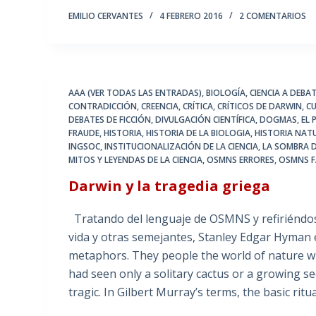
EMILIO CERVANTES
4 FEBRERO 2016
2 COMENTARIOS
AAA (VER TODAS LAS ENTRADAS)
,
BIOLOGÍA
,
CIENCIA A DEBA
CONTRADICCIÓN
,
CREENCIA
,
CRÍTICA
,
CRÍTICOS DE DARWIN
,
C
DEBATES DE FICCIÓN
,
DIVULGACIÓN CIENTÍFICA
,
DOGMAS
,
EL
FRAUDE
,
HISTORIA
,
HISTORIA DE LA BIOLOGIA
,
HISTORIA NAT
INGSOC
,
INSTITUCIONALIZACIÓN DE LA CIENCIA
,
LA SOMBRA 
MITOS Y LEYENDAS DE LA CIENCIA
,
OSMNS ERRORES
,
OSMNS F
Darwin y la tragedia griega
Tratando del lenguaje de OSMNS y refiriéndose
vida y otras semejantes, Stanley Edgar Hyman 
metaphors. They people the world of nature w
had seen only a solitary cactus or a growing 
tragic. In Gilbert Murray’s terms, the basic rit