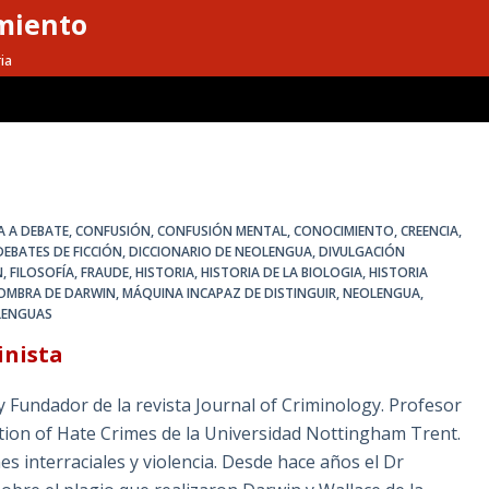
miento
ia
IA A DEBATE
,
CONFUSIÓN
,
CONFUSIÓN MENTAL
,
CONOCIMIENTO
,
CREENCIA
,
DEBATES DE FICCIÓN
,
DICCIONARIO DE NEOLENGUA
,
DIVULGACIÓN
N
,
FILOSOFÍA
,
FRAUDE
,
HISTORIA
,
HISTORIA DE LA BIOLOGIA
,
HISTORIA
SOMBRA DE DARWIN
,
MÁQUINA INCAPAZ DE DISTINGUIR
,
NEOLENGUA
,
LENGUAS
inista
y Fundador de la revista Journal of Criminology. Profesor
ction of Hate Crimes de la Universidad Nottingham Trent.
es interraciales y violencia. Desde hace años el Dr