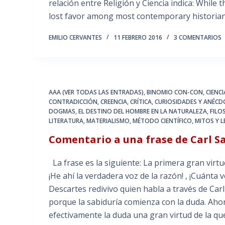
relación entre Religión y Ciencia indica: While t
lost favor among most contemporary historians 
EMILIO CERVANTES
11 FEBRERO 2016
3 COMENTARIOS
AAA (VER TODAS LAS ENTRADAS)
,
BINOMIO CON-CON
,
CIENC
CONTRADICCIÓN
,
CREENCIA
,
CRÍTICA
,
CURIOSIDADES Y ANÉC
DOGMAS
,
EL DESTINO DEL HOMBRE EN LA NATURALEZA
,
FILO
LITERATURA
,
MATERIALISMO
,
MÉTODO CIENTÍFICO
,
MITOS Y L
Comentario a una frase de Carl S
La frase es la siguiente: La primera gran virtu
¡He ahí la verdadera voz de la razón! , ¡Cuánt
Descartes redivivo quien habla a través de Car
porque la sabiduría comienza con la duda. Ah
efectivamente la duda una gran virtud de la 