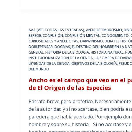
AAA (VER TODAS LAS ENTRADAS)
,
ANTROPOMORFISMO
,
BIN
ESPECIE
,
CONFUSIÓN
,
CONFUSIÓN MENTAL
,
CONOCIMIENTO
,
CURIOSIDADES Y ANÉCDOTAS
,
DARWINISMO
,
DEBATES HISTÓR
DOBLEPENSAR
,
DOGMAS
,
EL DESTINO DEL HOMBRE EN LA NA
GENERAL
,
HISTORIA DE LA BIOLOGIA
,
HISTORIA NATURAL
,
HU
INSTITUCIONALIZACIÓN DE LA CIENCIA
,
LA SOMBRA DE DARW
LEYENDAS DE LA CIENCIA
,
OBJETIVOS DE LA BIOLOGÍA
,
PSEUDO
DEL MUNDO
Ancho es el campo que veo en el 
de El Origen de las Especies
Párrafo breve pero profético. Necesariamente 
de la autoridad y si no acertase, bien podría 
pareciera que había acertado. Por ejemplo dond
hombre y sobre su historia. Si no acertase y e