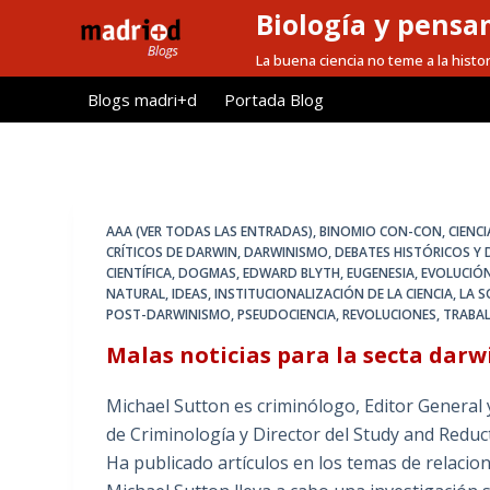
Biología y pensa
S
a
La buena ciencia no teme a la histor
l
Blogs madri+d
Portada Blog
t
a
r
a
l
AAA (VER TODAS LAS ENTRADAS)
,
BINOMIO CON-CON
,
CIENC
c
CRÍTICOS DE DARWIN
,
DARWINISMO
,
DEBATES HISTÓRICOS Y 
CIENTÍFICA
,
DOGMAS
,
EDWARD BLYTH
,
EUGENESIA
,
EVOLUCIÓ
o
NATURAL
,
IDEAS
,
INSTITUCIONALIZACIÓN DE LA CIENCIA
,
LA 
n
POST-DARWINISMO
,
PSEUDOCIENCIA
,
REVOLUCIONES
,
TRABA
t
Malas noticias para la secta darw
e
n
Michael Sutton es criminólogo, Editor General 
i
de Criminología y Director del Study and Redu
d
Ha publicado artículos en los temas de relacion
o