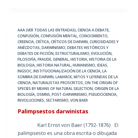
AAA (VER TODAS LAS ENTRADAS)
,
CIENCIA A DEBATE
,
CONFUSIÓN
,
CONFUSIÓN MENTAL
,
CONOCIMIENTO
,
CREENCIA
,
CRÍTICA
,
CRÍTICOS DE DARWIN
,
CURIOSIDADES Y
ANÉCDOTAS
,
DARWINISMO
,
DEBATES HISTÓRICOS Y
DEBATES DE FICCIÓN
,
ESTRUCTURALISMO
,
EVOLUCIÓN
,
FILOSOFÍA
,
FRAUDE
,
GENERAL
,
HISTORIA
,
HISTORIA DE LA
BIOLOGIA
,
HISTORIA NATURAL
,
HUMANISMO
,
IDEAS
,
INGSOC
,
INSTITUCIONALIZACIÓN DE LA CIENCIA
,
LA
SOMBRA DE DARWIN
,
LAMARCK
,
MITOS Y LEYENDAS DE LA
CIENCIA
,
NATURALISTAS PROSCRITOS
,
ON THE ORIGIN OF
SPECIES BY MEANS OF NATURAL SELECTION
,
ORIGEN DE LA
BIOLOGÍA
,
OSMNS
,
POST-DARWINISMO
,
PSEUDOCIENCIA
,
REVOLUCIONES
,
SECTARISMO
,
VON BAER
Palimpsestos darwinistas
Karl Ernst von Baer (1792-1876) El
palimpsesto es una obra escrita o dibujada