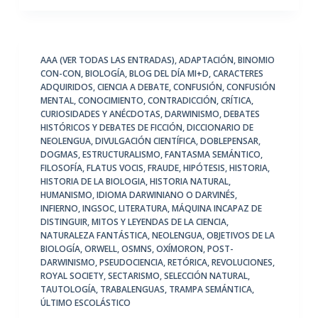
AAA (VER TODAS LAS ENTRADAS)
,
ADAPTACIÓN
,
BINOMIO
CON-CON
,
BIOLOGÍA
,
BLOG DEL DÍA MI+D
,
CARACTERES
ADQUIRIDOS
,
CIENCIA A DEBATE
,
CONFUSIÓN
,
CONFUSIÓN
MENTAL
,
CONOCIMIENTO
,
CONTRADICCIÓN
,
CRÍTICA
,
CURIOSIDADES Y ANÉCDOTAS
,
DARWINISMO
,
DEBATES
HISTÓRICOS Y DEBATES DE FICCIÓN
,
DICCIONARIO DE
NEOLENGUA
,
DIVULGACIÓN CIENTÍFICA
,
DOBLEPENSAR
,
DOGMAS
,
ESTRUCTURALISMO
,
FANTASMA SEMÁNTICO
,
FILOSOFÍA
,
FLATUS VOCIS
,
FRAUDE
,
HIPÓTESIS
,
HISTORIA
,
HISTORIA DE LA BIOLOGIA
,
HISTORIA NATURAL
,
HUMANISMO
,
IDIOMA DARWINIANO O DARVINÉS
,
INFIERNO
,
INGSOC
,
LITERATURA
,
MÁQUINA INCAPAZ DE
DISTINGUIR
,
MITOS Y LEYENDAS DE LA CIENCIA
,
NATURALEZA FANTÁSTICA
,
NEOLENGUA
,
OBJETIVOS DE LA
BIOLOGÍA
,
ORWELL
,
OSMNS
,
OXÍMORON
,
POST-
DARWINISMO
,
PSEUDOCIENCIA
,
RETÓRICA
,
REVOLUCIONES
,
ROYAL SOCIETY
,
SECTARISMO
,
SELECCIÓN NATURAL
,
TAUTOLOGÍA
,
TRABALENGUAS
,
TRAMPA SEMÁNTICA
,
ÚLTIMO ESCOLÁSTICO