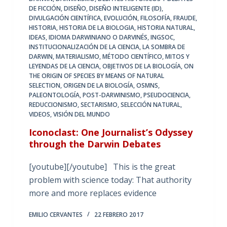
DE FICCIÓN
,
DISEÑO
,
DISEÑO INTELIGENTE (ID)
,
DIVULGACIÓN CIENTÍFICA
,
EVOLUCIÓN
,
FILOSOFÍA
,
FRAUDE
,
HISTORIA
,
HISTORIA DE LA BIOLOGIA
,
HISTORIA NATURAL
,
IDEAS
,
IDIOMA DARWINIANO O DARVINÉS
,
INGSOC
,
INSTITUCIONALIZACIÓN DE LA CIENCIA
,
LA SOMBRA DE
DARWIN
,
MATERIALISMO
,
MÉTODO CIENTÍFICO
,
MITOS Y
LEYENDAS DE LA CIENCIA
,
OBJETIVOS DE LA BIOLOGÍA
,
ON
THE ORIGIN OF SPECIES BY MEANS OF NATURAL
SELECTION
,
ORIGEN DE LA BIOLOGÍA
,
OSMNS
,
PALEONTOLOGÍA
,
POST-DARWINISMO
,
PSEUDOCIENCIA
,
REDUCCIONISMO
,
SECTARISMO
,
SELECCIÓN NATURAL
,
VIDEOS
,
VISIÓN DEL MUNDO
Iconoclast: One Journalist’s Odyssey
through the Darwin Debates
[youtube][/youtube] This is the great
problem with science today: That authority
more and more replaces evidence
EMILIO CERVANTES
22 FEBRERO 2017