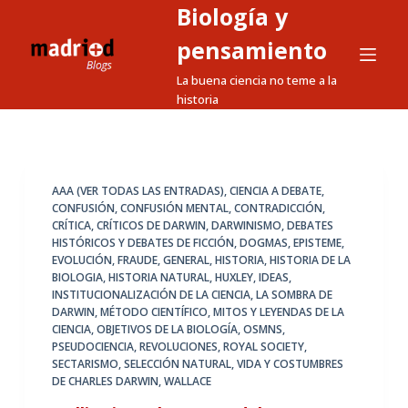
Biología y
S
a
pensamiento
l
La buena ciencia no teme a la
t
historia
a
r
a
l
AAA (VER TODAS LAS ENTRADAS)
,
CIENCIA A DEBATE
,
CONFUSIÓN
,
CONFUSIÓN MENTAL
,
CONTRADICCIÓN
,
c
CRÍTICA
,
CRÍTICOS DE DARWIN
,
DARWINISMO
,
DEBATES
o
HISTÓRICOS Y DEBATES DE FICCIÓN
,
DOGMAS
,
EPISTEME
,
n
EVOLUCIÓN
,
FRAUDE
,
GENERAL
,
HISTORIA
,
HISTORIA DE LA
BIOLOGIA
,
HISTORIA NATURAL
,
HUXLEY
,
IDEAS
,
t
INSTITUCIONALIZACIÓN DE LA CIENCIA
,
LA SOMBRA DE
e
DARWIN
,
MÉTODO CIENTÍFICO
,
MITOS Y LEYENDAS DE LA
n
CIENCIA
,
OBJETIVOS DE LA BIOLOGÍA
,
OSMNS
,
PSEUDOCIENCIA
,
REVOLUCIONES
,
ROYAL SOCIETY
,
i
SECTARISMO
,
SELECCIÓN NATURAL
,
VIDA Y COSTUMBRES
d
DE CHARLES DARWIN
,
WALLACE
o