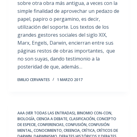
sobre otra obra más antigua, a veces con la
simple finalidad de aprovechar un pedazo de
papel, papiro o pergamino, es decir,
utilización del soporte. Los textos de los
grandes gestores sociales del siglo XIX,
Marx, Engels, Darwin, encierran entre sus
páginas restos de obras importantes, que
no son suyas, dando testimonio a la
posteridad de que, además…
EMILIO CERVANTES
1 MARZO 2017
AAA (VER TODAS LAS ENTRADAS)
,
BINOMIO CON-CON
,
BIOLOGÍA
,
CIENCIA A DEBATE
,
CLASIFICACIÓN
,
CONCEPTO
DE ESPECIE
,
CONFERENCIAS
,
CONFUSIÓN
,
CONFUSIÓN
MENTAL
,
CONOCIMIENTO
,
CREENCIA
,
CRÍTICA
,
CRÍTICOS DE
DARWIN
,
DARWINISMO
,
DEBATES HISTÓRICOS Y DEBATES